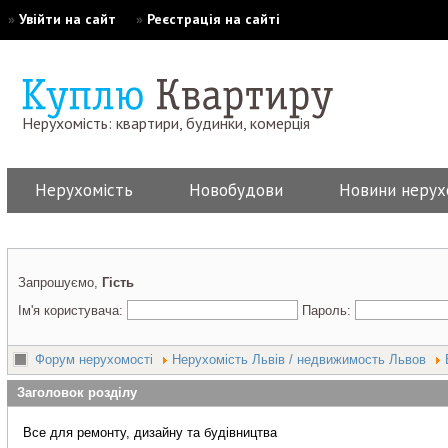
»
Увійти на сайт
»
Реєстрація на сайті
Нерухомість: квартири, будинки, комерція
Нерухомість
Новобудови
Новини нерух
Запрошуємо,
Гість
Ім'я користувача:
Пароль:
Форум нерухомості
Нерухомість Львів / недвижимость Львов
Заголовок розділу
Все для ремонту, дизайну та будівництва