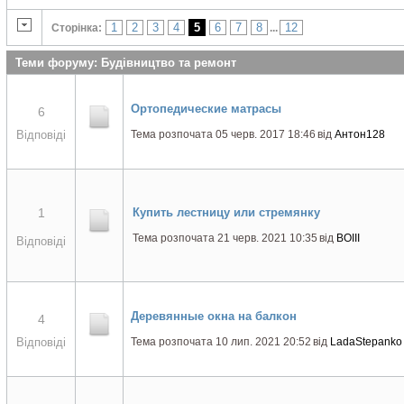
1
2
3
4
5
6
7
8
12
Сторінка:
...
Теми форуму: Будівництво та ремонт
Ортопедические матрасы
6
Відповіді
Тема розпочата 05 черв. 2017 18:46
від
Антон128
1
Купить лестницу или стремянку
Тема розпочата 21 черв. 2021 10:35
від
BOIII
Відповіді
Деревянные окна на балкон
4
Відповіді
Тема розпочата 10 лип. 2021 20:52
від
LadaStepanko