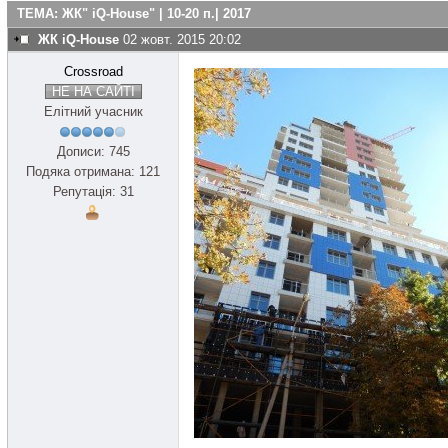
ТЕМА: ЖК" iQ-House" | 10-20 п.| 2017
ЖК iQ-House
02 жовт. 2015 20:02
Crossroad
НЕ НА САЙТІ
Елітний учасник
Дописи: 745
Подяка отримана: 121
Репутація: 31