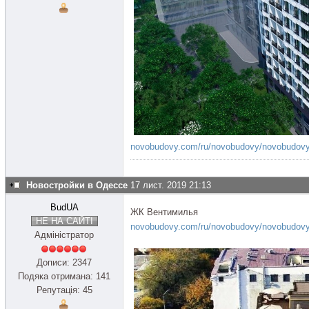
novobudovy.com/ru/novobudovy/novobudovy
Новостройки в Одессе
17 лист. 2019 21:13
BudUA
ЖК Вентимилья
НЕ НА САЙТІ
novobudovy.com/ru/novobudovy/novobudovy
Адміністратор
Дописи: 2347
Подяка отримана: 141
Репутація: 45