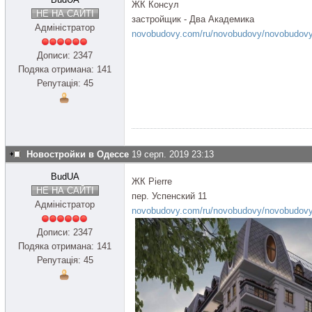
ЖК Консул
НЕ НА САЙТІ
застройщик - Два Академика
Адміністратор
novobudovy.com/ru/novobudovy/novobudovy
Дописи: 2347
Подяка отримана: 141
Репутація: 45
Новостройки в Одессе
19 серп. 2019 23:13
BudUA
ЖК Pierre
НЕ НА САЙТІ
пер. Успенский 11
Адміністратор
novobudovy.com/ru/novobudovy/novobudovy-
Дописи: 2347
Подяка отримана: 141
Репутація: 45