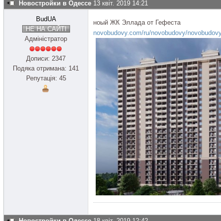
Новостройки в Одессе
13 квіт. 2019 14:21
BudUA
ноый ЖК Эллада от Гефеста
НЕ НА САЙТІ
novobudovy.com/ru/novobudovy/novobudovy
Адміністратор
Дописи: 2347
Подяка отримана: 141
Репутація: 45
Новостройки в Одессе
18 квіт. 2019 12:42