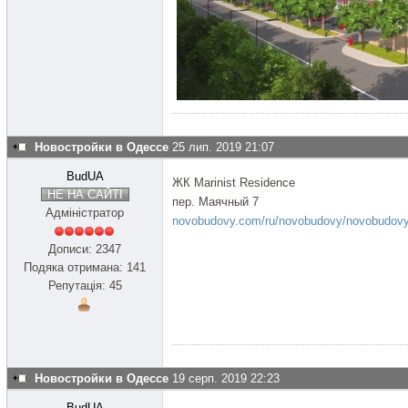
Новостройки в Одессе
25 лип. 2019 21:07
BudUA
ЖК Marinist Residence
НЕ НА САЙТІ
пер. Маячный 7
Адміністратор
novobudovy.com/ru/novobudovy/novobudovy-.
Дописи: 2347
Подяка отримана: 141
Репутація: 45
Новостройки в Одессе
19 серп. 2019 22:23
BudUA