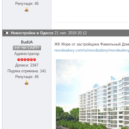
Репутація: 45
Новостройки в Одессе
21 лип. 2019 20:12
BudUA
ЖК Море от застройщика Фамильный Дом
НЕ НА САЙТІ
novobudovy.com/ru/novobudovy/novobudov
Адміністратор
Дописи: 2347
Подяка отримана: 141
Репутація: 45