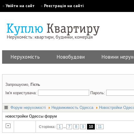
»
Увійти на сайт
»
Реєстрація на сайті
Нерухомість: квартири, будинки, комерція
Нерухомість
Новобудови
Новини нерух
Запрошуємо,
Гість
Ім'я користувача:
Пароль:
Форум нерухомості
Недвижимость Одесса
Новостройки Одес
новостройки Одессы форум
1
7
8
9
10
11
Сторінка:
...