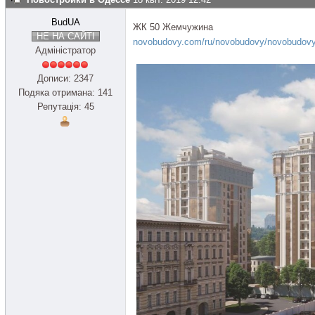
BudUA
ЖК 50 Жемчужина
НЕ НА САЙТІ
novobudovy.com/ru/novobudovy/novobudov
Адміністратор
Дописи: 2347
Подяка отримана: 141
Репутація: 45