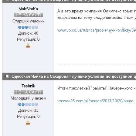
MakSimKa
А в это время компания Олимпекс транс
НЕ НА САЙТІ
кварталом на тему владения земельным 
Старший учасник
www.vo.od.ua/rubrics/problemy-i-konflikty/3
Дописи: 48
Репутація: 0
Одесская Чайка на Сахарова - лучшие условия по доступной 
Teshnik
Итоги трехлетней "работы" Набережного к
НЕ НА САЙТІ
Молодший учасник
trassae95.com/all/search/2017/10/20/obma..
Дописи: 33
Репутація: 0