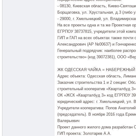
- 08130, Киевская область, Киево-Святош
Борщаговка, ул. Хрустальная, д.3 (либо у
- 29000, г. Хмельницкий, ул. Владимирская
На все проекты одна и та же Проектная о
ЕГРПОУ 38737815, учредители этой компа
ГИП и ГАП на всех объектах также почти 
Александрович (АР №00637) и Гончаренк
Генеральный подрядчик: наиболее распр
строительство» (код 39072381), ООО «Вер
ЖК ОДЕССКАЯ ЧАЙКА = НАБЕРЕЖНЫЙ
Адрес объекта: Одесская область, Лиманс
Заказчик строительства 1 и 2 секции: О
строительный кооператив «Кварталбуд 3»
ОК «ЖСК «Кварталбуд 3» код ЕГРПОУ 39
юридический адрес: г. Хмельницкий, ул. 
Учредители кооператива: Попов Анатоли
(председатель). В ноябре 2016 года Ере
Валерьевич
Проект данного жилого дома разработан 
ГИП проекта: Золотарев А.А.