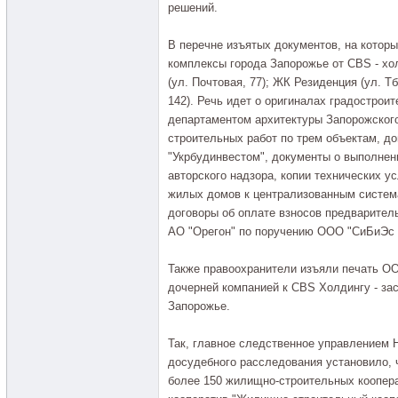
решений.
В перечне изъятых документов, на котор
комплексы города Запорожье от CBS - хо
(ул. Почтовая, 77); ЖК Резиденция (ул. Т
142). Речь идет о оригиналах градострои
департаментом архитектуры Запорожского
строительных работ по трем объектам, д
"Укрбудинвестом", документы о выполнен
авторского надзора, копии технических 
жилых домов к централизованным систем
договоры об оплате взносов предварител
АО "Орегон" по поручению ООО "СиБиЭс 
Также правоохранители изъяли печать ОО
дочерней компанией к CBS Холдингу - за
Запорожье.
Так, главное следственное управлением 
досудебного расследования установило, ч
более 150 жилищно-строительных коопер