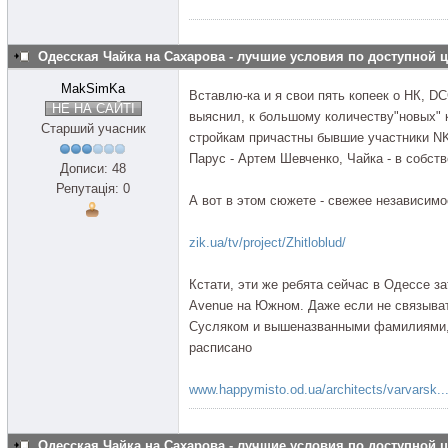
Одесская Чайка на Сахарова - лучшие условия по доступной 
MakSimKa
Вставлю-ка и я свои пять копеек о НК, D
НЕ НА САЙТІ
выяснил, к большому количеству"новых" 
Старший учасник
стройкам причастны бывшие участники NK
Парус - Артем Шевченко, Чайка - в собст
Дописи: 48
Репутація: 0
А вот в этом сюжете - свежее независим
zik.ua/tv/project/Zhitloblud/
Кстати, эти же ребята сейчас в Одессе 
Avenue на Южном. Даже если не связыват
Сусляком и вышеназванными фамилиями, т
расписано
www.happymisto.od.ua/architects/varvarsk..
Одесская Чайка на Сахарова - лучшие условия по доступной 