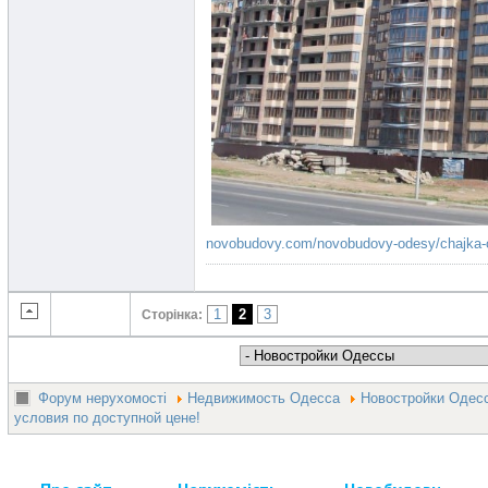
novobudovy.com/novobudovy-odesy/chajka-
1
2
3
Сторінка:
Форум нерухомості
Недвижимость Одесса
Новостройки Одес
условия по доступной цене!