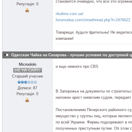
становится очевидно, что все это огромн
Репутація: 0
nkafera.com.ua/
forumodua.com/showthread.php?t=2476622
Товарищи, будьте бдительны! Не ведитес
компании!
Одесская Чайка на Сахарова - лучшие условия по доступной 
Microololo
и еще немного про CBS
НЕ НА САЙТІ
Старший учасник
Дописи: 87
В Запорожье на документы по строитель
Репутація: 0
наложен арест киевским судом, передает 
Постановлением Печерского районного су
имущество у группы лиц, которые являю
по всей Украине. Фирмы подозревают в п
полученных преступным путем. Об этом с