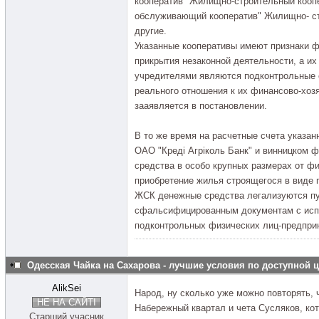
кооператив "Жилищно-строительный коопе
обслуживающий кооператив" Жилищно- ст
другие.
Указанные кооперативы имеют признаки ф
прикрытия незаконной деятельности, а и
учредителями являются подконтрольные 
реального отношения к их финансово-хоз
зааявляется в постановлении.
В то же время на расчетные счета указан
ОАО "Кредi Агрiколь Банк" и винницком 
средства в особо крупных размерах от ф
приобретение жилья строящегося в виде 
ЖСК денежные средства легализуются пу
сфальсифицированным документам с исп
подконтрольных физических лиц-предпри
Одесская Чайка на Сахарова - лучшие условия по доступной 
AlikSei
Народ, ну сколько уже можно повторять, 
НЕ НА САЙТІ
Набережный квартал и чета Сусляков, кот
Старший учасник