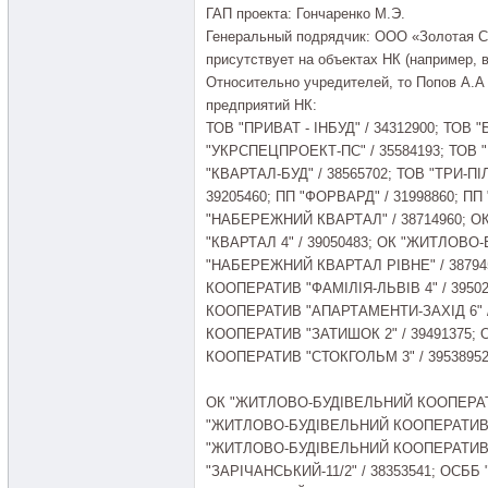
ГАП проекта: Гончаренко М.Э.
Генеральный подрядчик: ООО «Золотая С
присутствует на объектах НК (например, 
Относительно учредителей, то Попов А.А
предприятий НК:
ТОВ "ПРИВАТ - ІНБУД" / 34312900; ТОВ 
"УКРСПЕЦПРОЕКТ-ПС" / 35584193; ТОВ "
"КВАРТАЛ-БУД" / 38565702; ТОВ "ТРИ-ПІ
39205460; ПП "ФОРВАРД" / 31998860;
"НАБЕРЕЖНИЙ КВАРТАЛ" / 38714960; 
"КВАРТАЛ 4" / 39050483; ОК "ЖИТЛОВ
"НАБЕРЕЖНИЙ КВАРТАЛ РІВНЕ" / 3879
КООПЕРАТИВ "ФАМІЛІЯ-ЛЬВІВ 4" / 395
КООПЕРАТИВ "АПАРТАМЕНТИ-ЗАХІД 6" 
КООПЕРАТИВ "ЗАТИШОК 2" / 39491375
КООПЕРАТИВ "СТОКГОЛЬМ 3" / 39538952
ОК "ЖИТЛОВО-БУДІВЕЛЬНИЙ КООПЕРАТИВ
"ЖИТЛОВО-БУДІВЕЛЬНИЙ КООПЕРАТИВ "
"ЖИТЛОВО-БУДІВЕЛЬНИЙ КООПЕРАТИВ "
"ЗАРІЧАНСЬКИЙ-11/2" / 38353541; ОСББ