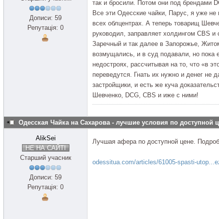
так и бросили. Потом они под брендами D
Все эти Одесские чайки, Парус, я уже не
Дописи: 59
всех облцентрах. А теперь товарищ Шевч
Репутація: 0
руководил, заправляет холдингом CBS и 
Заречный и так далее в Запорожье, Жито
возмущались, и в суд подавали, но пока 
недостроях, рассчитывая на то, что «в эт
переведутся. Гнать их нужно и денег не 
застройщики, и есть же куча доказательс
Шевченко, DCG, CBS и иже с ними!
Одесская Чайка на Сахарова - лучшие условия по доступной 
AlikSei
Лучшая афера по доступной цене. Подробн
НЕ НА САЙТІ
Старший учасник
odessitua.com/articles/61005-spasti-utop...
Дописи: 59
Репутація: 0