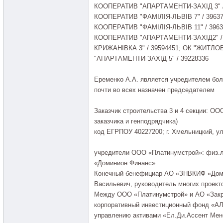
КООПЕРАТИВ "АПАРТАМЕНТИ-ЗАХІД 3" 
КООПЕРАТИВ "ФАМІЛІЯ-ЛЬВІВ 7" / 396
КООПЕРАТИВ "ФАМІЛІЯ-ЛЬВІВ 11" / 39
КООПЕРАТИВ "АПАРТАМЕНТИ-ЗАХІД2" /
КРИЖАНІВКА 3" / 39594451; ОК "ЖИТ
"АПАРТАМЕНТИ-ЗАХІД 5" / 39228336
Еременко А.А. является учредителем боле
почти во всех назначен председателем
Заказчик строительства 3 и 4 секции: ОО
заказчика и генподрядчика)
код ЕГРПОУ 40227200; г. Хмельницкий, ул
учредители ООО «Платинумстрой»: физ.
«Доминион Финанс»
Конечный бенефициар АО «ЗНВКИФ «Доми
Васильевич, руководитель многих проект
Между ООО «Платинумстрой» и АО «Зак
корпоративный инвестиционный фонд «АЛ
управлению активами «Ел.Ди.Ассент Мене