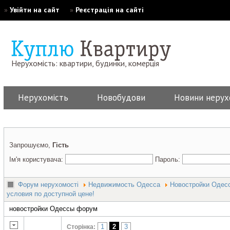
»
Увійти на сайт
»
Реєстрація на сайті
Нерухомість: квартири, будинки, комерція
Нерухомість
Новобудови
Новини нерух
Запрошуємо,
Гість
Ім'я користувача:
Пароль:
Форум нерухомості
Недвижимость Одесса
Новостройки Одес
условия по доступной цене!
новостройки Одессы форум
1
2
3
Сторінка: