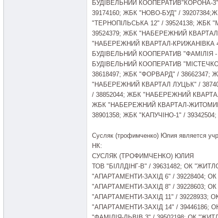
БУДІВЕЛЬНИЙ КООПЕРАТИВ"КОРОНА-3" /
39174160; ЖБК "НОВО-БУД" / 39207384;Ж
"ТЕРНОПІЛЬСЬКА 12" / 39524138; ЖБК 
39524379; ЖБК "НАБЕРЕЖНИЙ КВАРТАЛ-
"НАБЕРЕЖНИЙ КВАРТАЛ-КРИЖАНІВКА 4"
БУДІВЕЛЬНИЙ КООПЕРАТИВ "ФАМІЛІЯ - Л
БУДІВЕЛЬНИЙ КООПЕРАТИВ "МІСТЕЧКО-2
38618497; ЖБК "ФОРВАРД" / 38662347; Ж
"НАБЕРЕЖНИЙ КВАРТАЛ ЛУЦЬК" / 3874
/ 38852044; ЖБК "НАБЕРЕЖНИЙ КВАРТА
ЖБК "НАБЕРЕЖНИЙ КВАРТАЛ-ЖИТОМИР" /
38901358; ЖБК "КАПУЧІНО-1" / 39342504; 
Сусляк (трофимченко) Юлия является уч
НК:
СУСЛЯК (ТРОФИМЧЕНКО) ЮЛИЯ
ТОВ "БІЛЛДІНГ-В" / 39631482; ОК "Ж
"АПАРТАМЕНТИ-ЗАХІД 6" / 39228404;
"АПАРТАМЕНТИ-ЗАХІД 8" / 39228603;
"АПАРТАМЕНТИ-ЗАХІД 11" / 39228933
"АПАРТАМЕНТИ-ЗАХІД 14" / 39446186
"ФАМІЛІЯ-ЛЬВІВ 3" / 39502198; ОК "