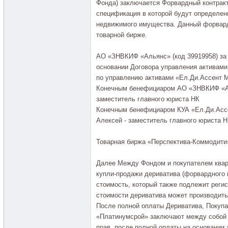
Фонда) заключается Форвардный контракт
спецификация в которой будут определен
недвижимого имущества. Данный форвард
товарной бирже.
АО «ЗНВКИФ «Альянс» (код 39919958) за с
основании Договора управления активами
по управлению активами «Ел.Ди.Ассент М
Конечным бенефициаром АО «ЗНВКИФ «Ал
заместитель главного юриста НК
Конечным бенефициаром КУА «Ел.Ди.Асс
Алексей - заместитель главного юриста 
Товарная биржа «Перспектива-Коммодити»
Далее Между Фондом и покупателем квар
купли-продажи дериватива (форвардного 
стоимость, который также подлежит регис
стоимости дериватива может производитьс
После полной оплаты Дериватива, Покупа
«Платинумсрой» заключают между собой
прав, после полной оплаты на основании 