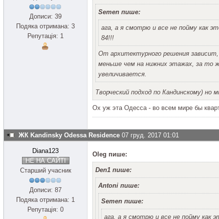
Semen пише:
Дописи: 39
Подяка отримана: 3
ага, а я смотрю и все не пойму как эт
Репутація: 1
84!!!
От архитектурного решения зависит,
меньше чем на нижних этажах, за то 
увеличивается.
Творческий подход по Кандинскому) но 
Ох уж эта Одесса - во всем мире бы квар
ЖК Kandinsky Odessa Residence
07 груд. 2017 01:01
Diana123
Oleg пише:
НЕ НА САЙТІ
Den1 пише:
Старший учасник
Antoni пише:
Дописи: 87
Подяка отримана: 1
Semen пише:
Репутація: 0
ага, а я смотрю и все не пойму как э