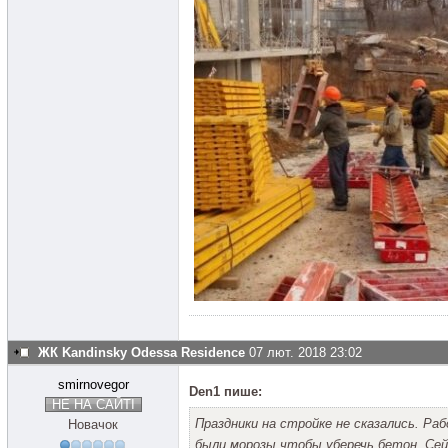
ЖК Kandinsky Odessa Residence
07 лют. 2018 23:02
smirnovegor
Den1 пише:
НЕ НА САЙТІ
Праздники на стройке не сказались. Ра
Новачок
были морозы чтобы уберечь бетон. Сей