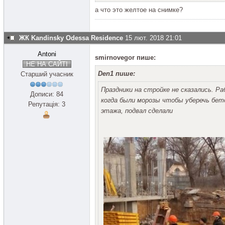
а что это желтое на снимке?
ЖК Kandinsky Odessa Residence
15 лют. 2018 21:01
Antoni
smirnovegor пише:
НЕ НА САЙТІ
Den1 пише:
Старший учасник
Праздники на стройке не сказались. 
Дописи: 84
когда были морозы чтобы уберечь бет
Репутація: 3
этажа, подвал сделали