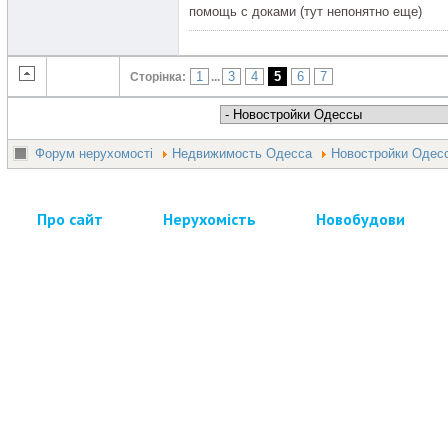
помощь с доками (тут непонятно еще)
1
3
4
5
6
7
Сторінка:
...
Форум нерухомості
Недвижимость Одесса
Новостройки Одес
Про сайт
Нерухомість
Новобудови