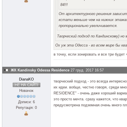
84!!!
От архитектурного решения зависит
кстати меньше чем на нижних этажах
пропорционально увеличивается.
Творческий подход по Кандинскому) но
Ох уж эта Одесса - во всем мире бы кв
в точку, если зонировать и все три будет
ЖК Kandinsky Odessa Residence
27 груд. 2017 16:57
DianaKO
творческий подход - это всегда интересно
НЕ НА САЙТІ
их идеи. вобще, честно говоря, среди м
Новачок
RESIDENCE" - очень даже хороший вариан
это просто мечта. сразу кажется, что ква
Дописи: 6
предусмотрена подземная.очень много п
Репутація: 0