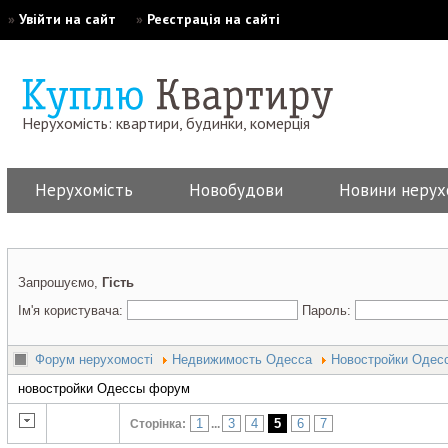
»
Увійти на сайт
»
Реєстрація на сайті
Нерухомість: квартири, будинки, комерція
Нерухомість
Новобудови
Новини нерух
Запрошуємо,
Гість
Ім'я користувача:
Пароль:
Форум нерухомості
Недвижимость Одесса
Новостройки Одес
новостройки Одессы форум
1
3
4
5
6
7
Сторінка:
...