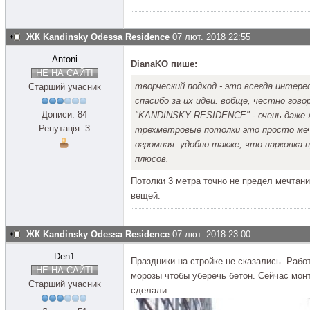
ЖК Kandinsky Odessa Residence
07 лют. 2018 22:55
Antoni
DianaKO пише:
НЕ НА САЙТІ
творческий подход - это всегда интер
Старший учасник
спасибо за их идеи. вобще, честно гово
Дописи: 84
"KANDINSKY RESIDENCE" - очень даже х
Репутація: 3
трехметровые потолки это просто меч
огромная. удобно также, что парковка 
плюсов.
Потолки 3 метра точно не предел мечтаний
вещей.
ЖК Kandinsky Odessa Residence
07 лют. 2018 23:00
Den1
Праздники на стройке не сказались. Рабо
НЕ НА САЙТІ
морозы чтобы уберечь бетон. Сейчас мон
Старший учасник
сделали