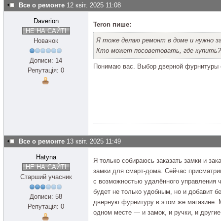
Все о ремонте
12 квіт. 2025 11:08
Daverion
Teron пише:
НЕ НА САЙТІ
Я тоже делаю ремонт в доме и нужно з
Новачок
Кто может посоветовать, где купить?
Дописи: 14
Понимаю вас. Выбор дверной фурнитуры 
Репутація: 0
Все о ремонте
13 квіт. 2025 11:49
Hatyna
Я только собираюсь заказать замки и зака
НЕ НА САЙТІ
замки для смарт-дома. Сейчас присматрив
Старший учасник
с возможностью удалённого управления ч
будет не только удобным, но и добавит 
Дописи: 58
дверную фурнитуру в этом же магазине. М
Репутація: 0
одном месте — и замок, и ручки, и други