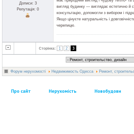
має природний вигляд і чудову тепло- та 
Дописи: 3
вигляд будинку — виглядає естетично й с
Репутація: 0
консультацію, допомогли з вибором і підр
Якщо цінуєте натуральність і довговічні
черепицю.
1
2
3
Сторінка:
Форум нерухомості
Недвижимость Одесса
Ремонт, строитель
Про сайт
Нерухомість
Новобудови