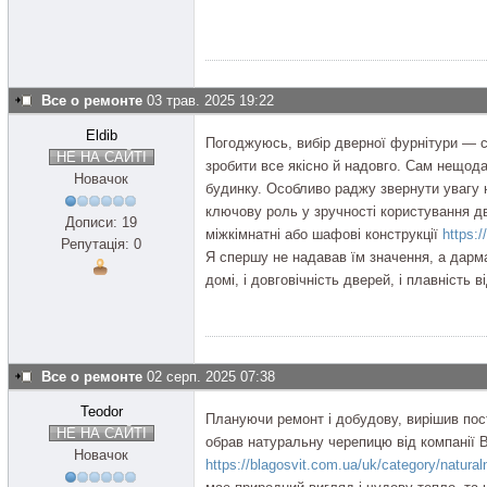
Все о ремонте
03 трав. 2025 19:22
Eldib
Погоджуюсь, вибір дверної фурнітури — с
НЕ НА САЙТІ
зробити все якісно й надовго. Сам нещода
Новачок
будинку. Особливо раджу звернути увагу 
ключову роль у зручності користування д
Дописи: 19
міжкімнатні або шафові конструкції
https:
Репутація: 0
Я спершу не надавав їм значення, а дарма
домі, і довговічність дверей, і плавність в
Все о ремонте
02 серп. 2025 07:38
Teodor
Плануючи ремонт і добудову, вирішив пос
НЕ НА САЙТІ
обрав натуральну черепицю від компанії B
Новачок
https://blagosvit.com.ua/uk/category/natural