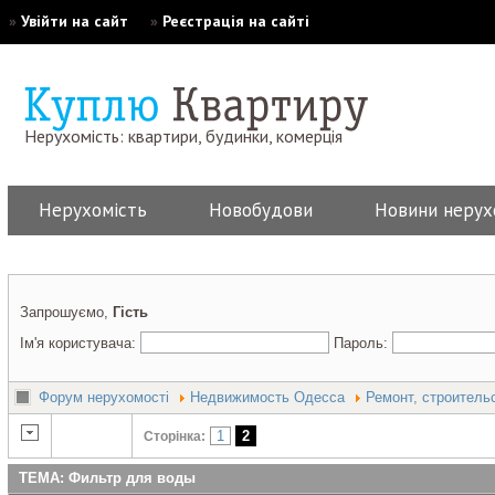
»
Увійти на сайт
»
Реєстрація на сайті
Нерухомість: квартири, будинки, комерція
Нерухомість
Новобудови
Новини нерух
Запрошуємо,
Гість
Ім'я користувача:
Пароль:
Форум нерухомості
Недвижимость Одесса
Ремонт, строитель
1
2
Сторінка:
ТЕМА: Фильтр для воды