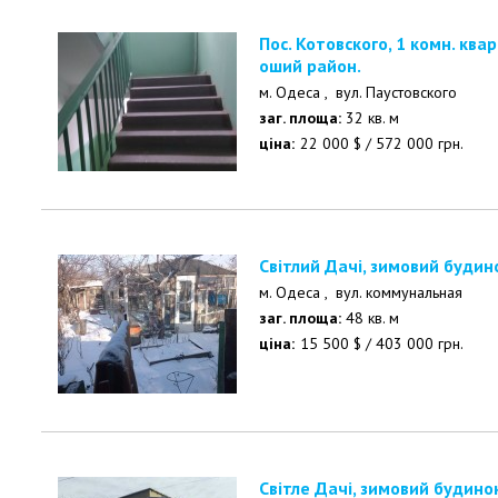
Пос. Котовского, 1 комн. квартира в 5-ти этажке. Хор
оший район.
м. Одеса ,
вул. Паустовского
заг. площа:
32 кв. м
ціна:
22 000
$
/
572 000
грн.
Світлий Дачі, зимовий будин
м. Одеса ,
вул. коммунальная
заг. площа:
48 кв. м
ціна:
15 500
$
/
403 000
грн.
Світле Дачі, зимовий будинок зі всіма зручностями, ко