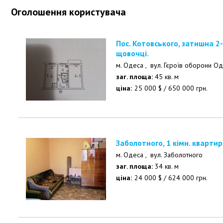
Оголошення користувача
Пос. Котовського, затишна 2-кімнатна квартира в хру
щовочці.
м. Одеса ,
вул. Гєроїв оборони О
заг. площа:
45 кв. м
ціна:
25 000
$
/
650 000
грн.
Заболотного, 1 кімн. квартир
м. Одеса ,
вул. Заболотного
заг. площа:
34 кв. м
ціна:
24 000
$
/
624 000
грн.