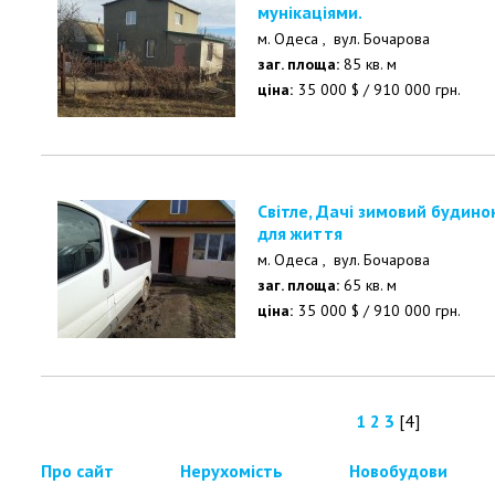
мунікаціями.
м. Одеса ,
вул. Бочарова
заг. площа:
85 кв. м
ціна:
35 000
$
/
910 000
грн.
Світле, Дачі зимовий будинок в хорошому стані, є все
для життя
м. Одеса ,
вул. Бочарова
заг. площа:
65 кв. м
ціна:
35 000
$
/
910 000
грн.
1
2
3
[4]
Про сайт
Нерухомість
Новобудови