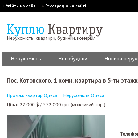
»
Увійти на сайт
»
Реєстрація на сайті
Нерухомість: квартири, будинки, комерція
Нерухомість
Новобудови
Новини нерух
Пос. Котовского, 1 комн. квартира в 5-ти эта
Продаж квартир Одеса
Нерухомість Одеса
Ціна:
22 000
$
/
572 000
грн.
(можливий торг)
Телефон