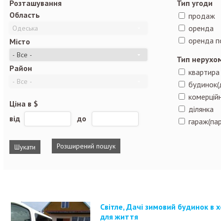
Розташування
Тип угоди
Область
продаж
оренда
оренда п
Місто
Тип нерухо
Район
квартира
будинок(
комерційн
Ціна в $
ділянка
від
до
гараж(пар
Розширений пошук
Світле, Дачі зимовий будинок в хорошому стані, є все
для життя