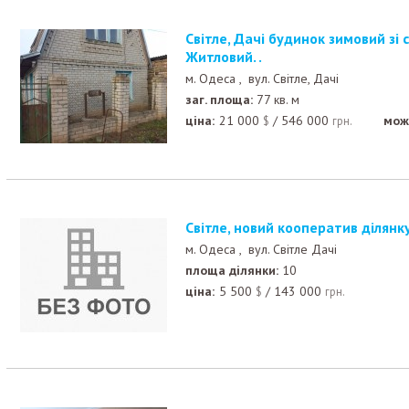
Світле, Дачі будинок зимовий зі своїми зручностями.
Житловий. .
м. Одеса ,
вул. Світле, Дачі
заг. площа:
77 кв. м
ціна:
21 000
/
546 000
мож
$
грн.
Світле, новий кооператив ділянк
м. Одеса ,
вул. Світле Дачі
площа ділянки:
10
ціна:
5 500
/
143 000
$
грн.