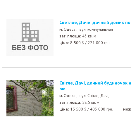
Светлое, Дачи, дачный домик по
м. Одеса ,
вул. коммунальная
заг. площа:
43 кв. м
ціна:
8 500
/
221 000
$
грн.
Світле, Дачі, дачний будиночок на 2 кімнати з ділянк
ою.
м. Одеса ,
вул. Світле, Дачі,
заг. площа:
58,5 кв. м
ціна:
15 500
/
403 000
мож
$
грн.