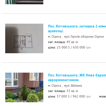
Пос. Котовського, затишна 2-кімнатна квартира в хру
щовочці.
м. Одеса ,
вул. Гєроїв оборони Одеси
заг. площа:
45 кв. м
ціна:
25 000
/
650 000
$
грн.
Пос. Котовського, ЖК Нова Європа, 1 кімн. квартира з
євроремонтомом
м. Одеса ,
вул. Шкiльна
заг. площа:
35 кв. м
ціна:
37 000
/
962 000
мож
$
грн.