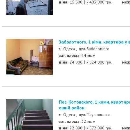
ціна:
15 500
/
403 000
мож
$
грн.
Заболотного, 1 кімн. квартира у 
м. Одеса ,
вул. Заболотного
заг. площа:
34 кв. м
ціна:
24 000
/
624 000
мож
$
грн.
Пос. Котовского, 1 комн. квартира в 5-ти этажке. Хор
оший район.
м. Одеса ,
вул. Паустовского
заг. площа:
32 кв. м
ціна:
22 000
/
572 000
мож
$
грн.