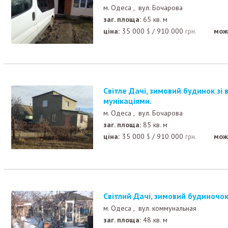
м. Одеса ,
вул. Бочарова
заг. площа:
65 кв. м
ціна:
35 000
/
910 000
мож
$
грн.
Світле Дачі, зимовий будинок зі всіма зручностями, ко
мунікаціями.
м. Одеса ,
вул. Бочарова
заг. площа:
85 кв. м
ціна:
35 000
/
910 000
мож
$
грн.
Світлий Дачі, зимовий будиночок
м. Одеса ,
вул. коммунальная
заг. площа:
48 кв. м