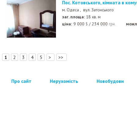
Пос. Котовського, кімната в кому
м. Одеса ,
вул. Затонського
заг. площа:
18 кв. м
ціна:
9 000
/
234 000
можл
$
грн.
[
]
1
2
3
4
5
>
>>
Про сайт
Нерухомість
Новобудови