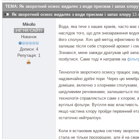
ТЕМА: Як зворотний осмос видаляє з води присмак і запах хлору
Як зворотний осмос видаляє з води присмак і запах хлору
13 
Mikollo
Вода, яка тече з наших кранів, часто має
НЕ НА САЙТІ
наслідок того, що для знезараження водо
Новачок
його сполуки. Хоч цей метод ефективно бо
залишає після себе сторонній аромат і смак
Дописи: 4
Зізнаюся, мене завжди дратував цей запах
Репутація: 1
позбутися. Саме тоді я натрапив на
фільт
Технологія зворотного осмосу працює зав
надзвичайно дрібні пори. Через цю мембра
домішки, включно з хлорними сполуками,
шкідливими речовинами, залишаються по
технологія справляється саме з хлором, а
вугільні фільтри. Вугілля має властивість
якщо частина хлору пройде первинний етап
остаточно нейтралізує.
Коли я встановив вдома систему зворотно
стала не тільки прозорішою, але й на см