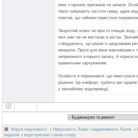
яких сторонніх присмаків чи запахів. Особ
Напої набувають чистоти смаку, адже ніщо
помітив, що чайники перестали покривати
Зворотний осмос не просто очищає воду, в
якої нам так не вистачає в містах. Звичайн
стверджують, що разом із шкідливими реч
мінерали. Проте для мене важливішим є те
неприємного хлорного запаху. А корисні
правильним харчуванням.
Особисто я переконався, що інвестувати 
рішення. Це комфорт, турбота про здоров’
у звичайному водопроводі.
Форум нерухомості
Нерухомість Львів / недвижимость Львов
видаляє з води присмак і запах хлору