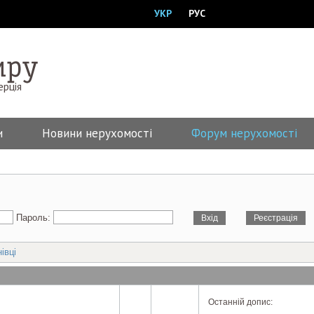
УКР
РУС
ерція
и
Новини нерухомості
Форум нерухомості
Пароль:
івці
Останній допис: