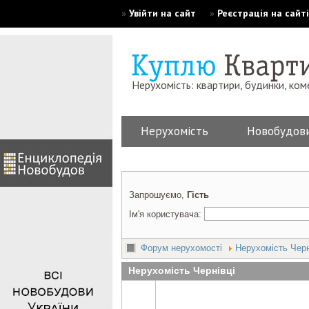
»
Увійти на сайт
»
Реєстрація на сайті
Нерухомість: квартири, будинки, ком
Нерухомість
Новобудов
Запрошуємо,
Гість
Ім'я користувача:
Форум нерухомості
Нерухомість Черн
Нерухомість Чернівці