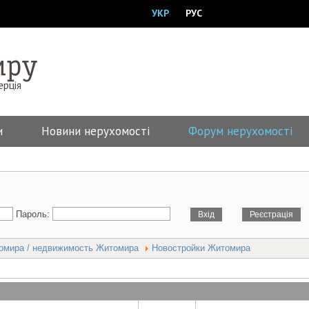
УКР
РУС
ерція
и
Новини нерухомості
Форум нерухомості
Пароль:
омира / недвижимость Житомира
Новостройки Житомира