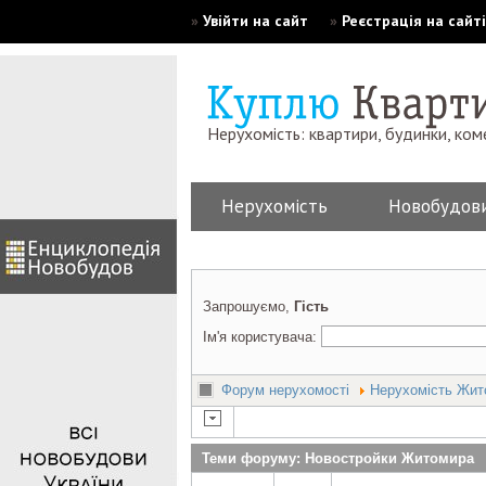
»
Увійти на сайт
»
Реєстрація на сайті
Нерухомість: квартири, будинки, ком
Нерухомість
Новобудов
Запрошуємо,
Гість
Ім'я користувача:
Форум нерухомості
Нерухомість Жит
Теми форуму: Новостройки Житомира