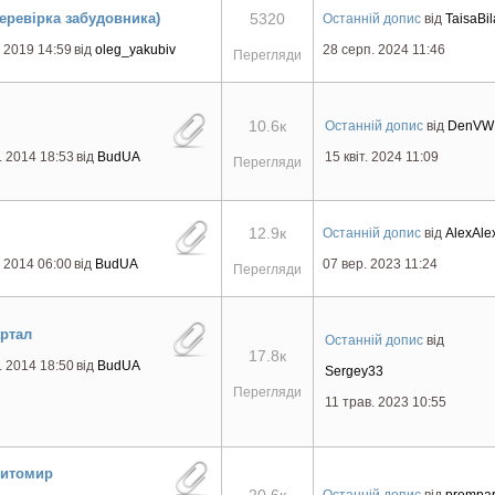
еревірка забудовника)
5320
Останній допис
від
TaisaBil
 2019 14:59
від
oleg_yakubiv
28 серп. 2024 11:46
Перегляди
10.6к
Останній допис
від
DenVW
. 2014 18:53
від
BudUA
15 квіт. 2024 11:09
Перегляди
12.9к
Останній допис
від
AlexAle
 2014 06:00
від
BudUA
07 вер. 2023 11:24
Перегляди
ртал
Останній допис
від
17.8к
. 2014 18:50
від
BudUA
Sergey33
Перегляди
11 трав. 2023 10:55
Житомир