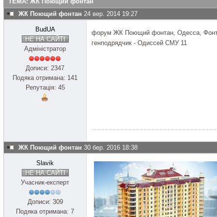
ТЕМА: ЖК Поющий фонтан
ЖК Поющий фонтан
24 вер. 2014 19:27
BudUA
форум ЖК Поющий фонтан, Одесса, Фонт
НЕ НА САЙТІ
генподрядчик - Одиссей СМУ 11
Адміністратор
Дописи: 2347
Подяка отримана: 141
Репутація: 45
ЖК Поющий фонтан
30 бер. 2016 18:38
Slavik
НЕ НА САЙТІ
Учасник-експерт
Дописи: 309
Подяка отримана: 7