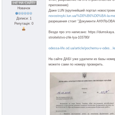
НЕ НА САЙТІ
приложение)
Новачок
Даже LUN (крупнейший портал новостроек
novostroyki.lun.ua/%D0%B6%D0%BA-la-
Дописи: 1
разрешения стоит "Документи АНУЛЬОВ
Репутація: 0
Везде про это написано: https://dumskaya.
stroitelstvo-zhk-lya-103780/
odessa-life.od.ua/article/pochemu-v-odes...l
На сайте ДАБI уже удалили из базы номер
можете сами по номеру проверить.