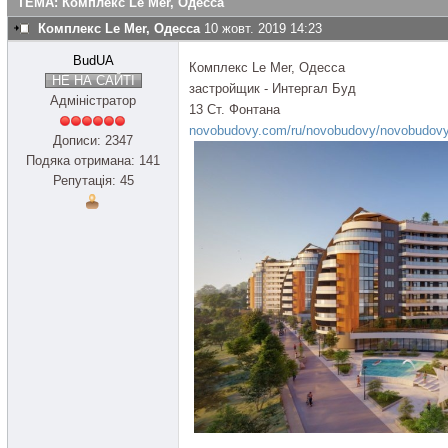
ТЕМА: Комплекс Le Mer, Одесса
Комплекс Le Mer, Одесса
10 жовт. 2019 14:23
BudUA
Комплекс Le Mer, Одесса
НЕ НА САЙТІ
застройщик - Интергал Буд
Адміністратор
13 Ст. Фонтана
novobudovy.com/ru/novobudovy/novobudovy
Дописи: 2347
Подяка отримана: 141
Репутація: 45