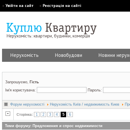
»
Увійти на сайт
»
Реєстрація на сайті
Нерухомість: квартири, будинки, комерція
Нерухомість
Новобудови
Новини нерух
Запрошуємо,
Гість
Ім'я користувача:
Пароль:
Форум нерухомості
Нерухомість Київ / недвижимость Киев
Пр
1
2
3
4
5
6
Сторінка:
Теми форуму: Предложения и спрос недвижимости