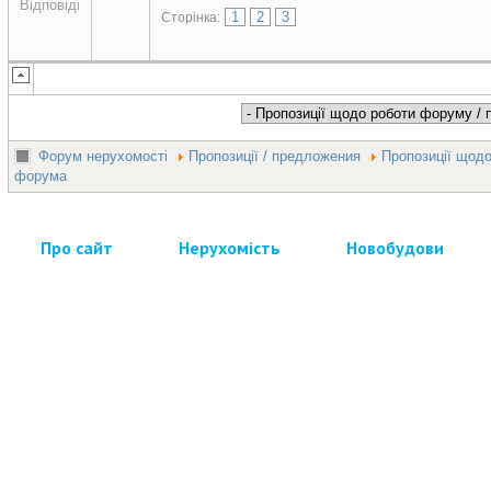
Відповіді
1
2
3
Сторінка:
Форум нерухомості
Пропозиції / предложения
Пропозиції щод
форума
Про сайт
Нерухомість
Новобудови