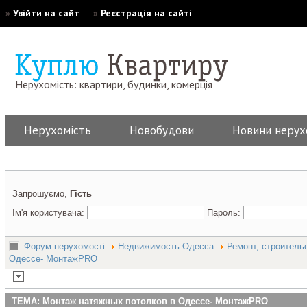
»
Увійти на сайт
»
Реєстрація на сайті
Нерухомість: квартири, будинки, комерція
Нерухомість
Новобудови
Новини нерух
Запрошуємо,
Гість
Ім'я користувача:
Пароль:
Форум нерухомості
Недвижимость Одесса
Ремонт, строитель
Одессе- МонтажPRO
ТЕМА: Монтаж натяжных потолков в Одессе- МонтажPRO