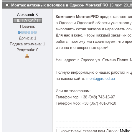
Монтаж натяжных потолков в Одессе- МонтажPRO
15 лют. 2018
Aleksandr-K
Компания МонтажPRO
предоставляет св
НЕ НА САЙТІ
в Одессе и Одесской области уже около д
Новачок
выполнить сотни заказов и наработать оп
Для нас важно, чтобы каждый заказчик о
Дописи: 1
работы, поэтому мы гарантируем, что пр
Подяка отримана: 1
и точно в оговоренные сроки!
Репутація: 0
Наш адрес: г. Одесса ул. Семена Палия 1
Полную информацию о наших работах и ц
на нашем сайте:
montagpro.od.ua
Или по телефонам:
Телефон гор: +38 (048) 743-15-97
Телефон моб: +38 (067) 481-34-10
Ці користувачі сказали вам Дякую:
Mylko