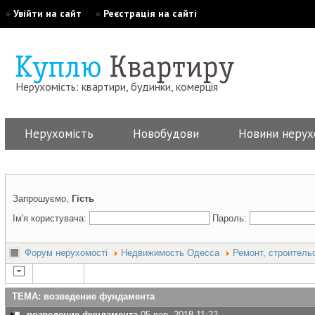
»
Увійти на сайт
»
Реєстрація на сайті
Нерухомість: квартири, будинки, комерція
Нерухомість
Новобудови
Новини нерух
Запрошуємо,
Гість
Ім'я користувача:
Пароль:
Форум нерухомості
Недвижимость Одесса
Ремонт, строитель
ТЕМА: возведение фундамента
возведение фундамента
05 вер. 2018 11:22