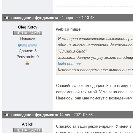
возведение фундамента
24 черв. 2021 13:43
Oleg Kotov
webico пише:
НЕ НА САЙТІ
Инженерно-геологические изыскания гр
Новачок
одно из многих направлений деятельн
Дописи: 3
"Олимпия-Билд".
Репутація: 0
Заказать данную услугу можно на офиц
build.com.ua/
Качество и своевременное выполнение 
Спасибо за рекомендацию. Как раз ищу х
современной техникой. У меня на осень 
Надеюсь, они мне помогут с возведение
возведение фундамента
14 лип. 2021 07:36
ArtTok
Спасибо за ваши рекомендации. У меня 
НЕ НА САЙТІ
строительство и мне нужны ответственны