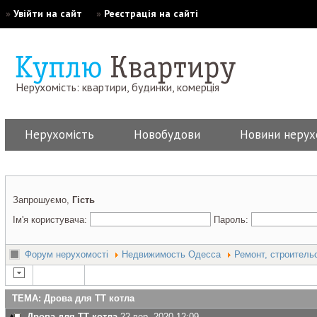
»
Увійти на сайт
»
Реєстрація на сайті
Нерухомість: квартири, будинки, комерція
Нерухомість
Новобудови
Новини нерух
Запрошуємо,
Гість
Ім'я користувача:
Пароль:
Форум нерухомості
Недвижимость Одесса
Ремонт, строитель
ТЕМА: Дрова для ТТ котла
Дрова для ТТ котла
22 вер. 2020 12:09