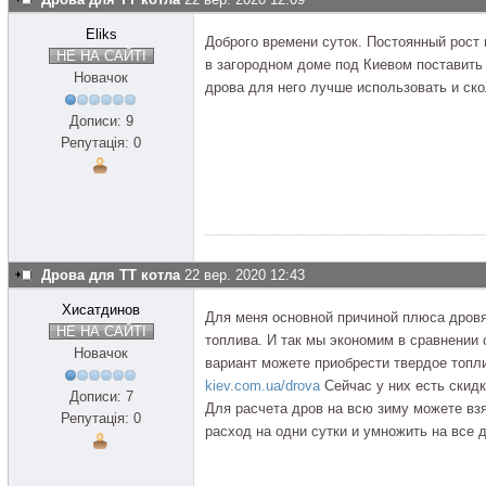
Eliks
Доброго времени суток. Постоянный рост 
НЕ НА САЙТІ
в загородном доме под Киевом поставить
Новачок
дрова для него лучше использовать и ско
Дописи: 9
Репутація: 0
Дрова для ТТ котла
22 вер. 2020 12:43
Хисатдинов
Для меня основной причиной плюса дровян
НЕ НА САЙТІ
топлива. И так мы экономим в сравнении 
Новачок
вариант можете приобрести твердое топл
kiev.com.ua/drova
Сейчас у них есть скидк
Дописи: 7
Для расчета дров на всю зиму можете вз
Репутація: 0
расход на одни сутки и умножить на все 