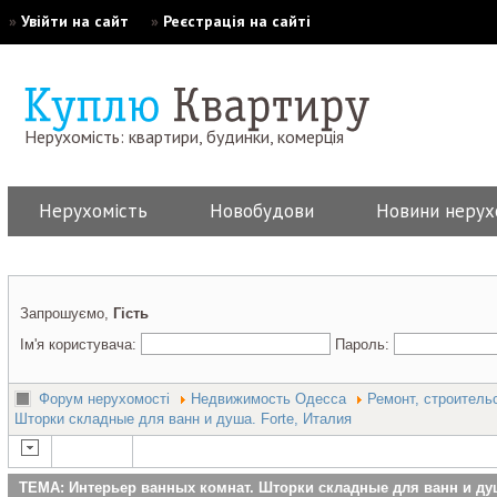
»
Увійти на сайт
»
Реєстрація на сайті
Нерухомість: квартири, будинки, комерція
Нерухомість
Новобудови
Новини нерух
Запрошуємо,
Гість
Ім'я користувача:
Пароль:
Форум нерухомості
Недвижимость Одесса
Ремонт, строитель
Шторки складные для ванн и душа. Forte, Италия
ТЕМА: Интерьер ванных комнат. Шторки складные для ванн и душ