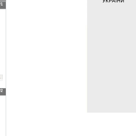
#1
.
#2