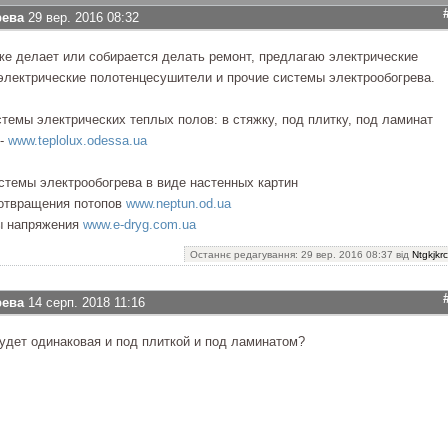
рева
29 вер. 2016 08:32
уже делает или собирается делать ремонт, предлагаю электрические
электрические полотенцесушители и прочие системы электрообогрева.
темы электрических теплых полов: в стяжку, под плитку, под ламинат
 -
www.teplolux.odessa.ua
темы электрообогрева в виде настенных картин
отвращения потопов
www.neptun.od.ua
ы напряжения
www.e-dryg.com.ua
Останнє редагування: 29 вер. 2016 08:37 від
Ntgkjkrc
рева
14 серп. 2018 11:16
удет одинаковая и под плиткой и под ламинатом?