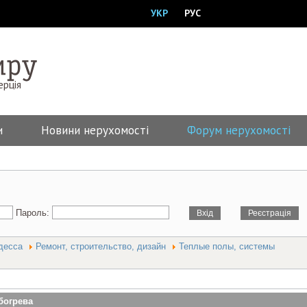
УКР
РУС
ерція
и
Новини нерухомості
Форум нерухомості
Пароль:
десса
Ремонт, строительство, дизайн
Теплые полы, системы
богрева