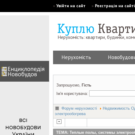
»
Увійти на сайт
»
Реєстрація на сайті
Нерухомість: квартири, будинки, ком
Нерухомість
Новобудов
Запрошуємо,
Гість
Ім'я користувача:
Форум нерухомості
Недвижимость О
электрообогрева
ТЕМА: Теплые полы, системы электроо