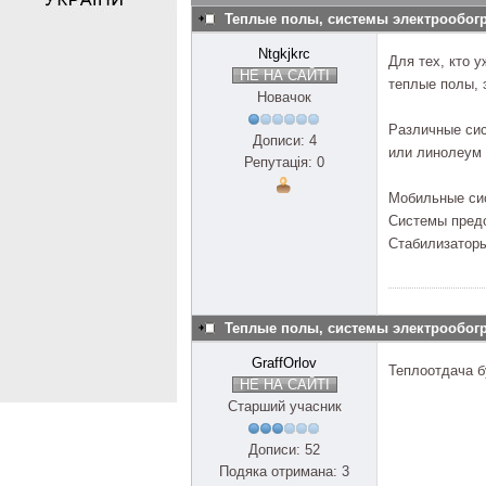
Теплые полы, системы электрообог
Ntgkjkrc
Для тех, кто 
НЕ НА САЙТІ
теплые полы, 
Новачок
Различные сис
Дописи: 4
или линолеум
Репутація: 0
Мобильные сис
Системы пред
Стабилизатор
Теплые полы, системы электрообог
GraffOrlov
Теплоотдача б
НЕ НА САЙТІ
Старший учасник
Дописи: 52
Подяка отримана: 3