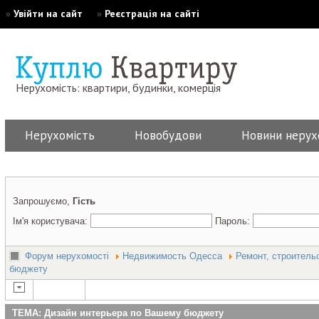
»
Увійти на сайт
»
Реєстрація на сайті
Нерухомість: квартири, будинки, комерція
Нерухомість
Новобудови
Новини нерух
Запрошуємо,
Гість
Ім'я користувача:
Пароль:
Форум нерухомості
Недвижимость Одесса
Ремонт, строитель
бюджету
ТЕМА: Дизайн интерьера по Вашему бюджету