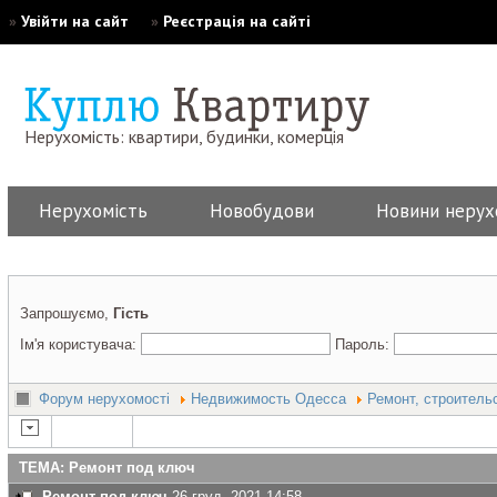
»
Увійти на сайт
»
Реєстрація на сайті
Нерухомість: квартири, будинки, комерція
Нерухомість
Новобудови
Новини нерух
Запрошуємо,
Гість
Ім'я користувача:
Пароль:
Форум нерухомості
Недвижимость Одесса
Ремонт, строитель
ТЕМА: Ремонт под ключ
Ремонт под ключ
26 груд. 2021 14:58