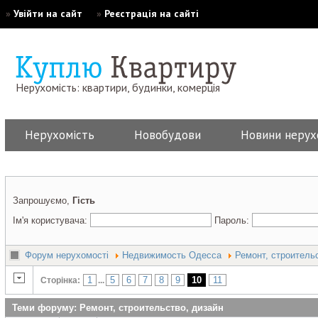
»
Увійти на сайт
»
Реєстрація на сайті
Нерухомість: квартири, будинки, комерція
Нерухомість
Новобудови
Новини нерух
Запрошуємо,
Гість
Ім'я користувача:
Пароль:
Форум нерухомості
Недвижимость Одесса
Ремонт, строитель
1
5
6
7
8
9
10
11
Сторінка:
...
Теми форуму: Ремонт, строительство, дизайн