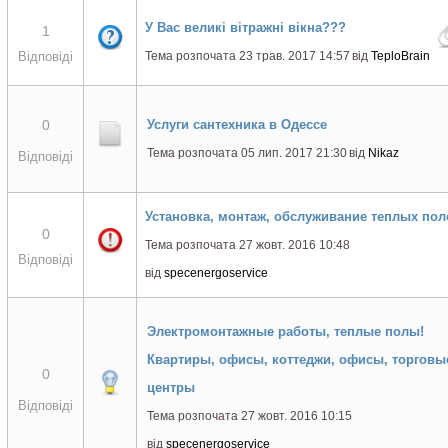
У Вас великі вітражні вікна???
1
Відповіді
Тема розпочата 23 трав. 2017 14:57
від
TeploBrain
0
Услуги сантехника в Одессе
Тема розпочата 05 лип. 2017 21:30
від
Nikaz
Відповіді
Установка, монтаж, обслуживание теплых пол
0
Тема розпочата 27 жовт. 2016 10:48
Відповіді
від
specenergoservice
Электромонтажные работы, теплые полы!
Квартиры, офисы, коттеджи, офисы, торговы
0
центры
Відповіді
Тема розпочата 27 жовт. 2016 10:15
від
specenergoservice