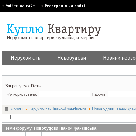
»
Увійти на сайт
»
Реєстрація на сайті
Нерухомість: квартири, будинки, комерція
Нерухомість
Новобудови
Новини нерух
Запрошуємо,
Гість
Ім'я користувача:
Пароль:
Форум
Нерухомість Івано-Франківська
Новобудови Івано-Фран
Теми форуму: Новобудови Івано-Франківська