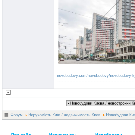
novobudovy.com/novobudovy/novobudovy-kyi.
Форум
Нерухомість Київ / недвижимость Киев
Новобудови Киє
Про сайт
Нерухомість
Новобудови