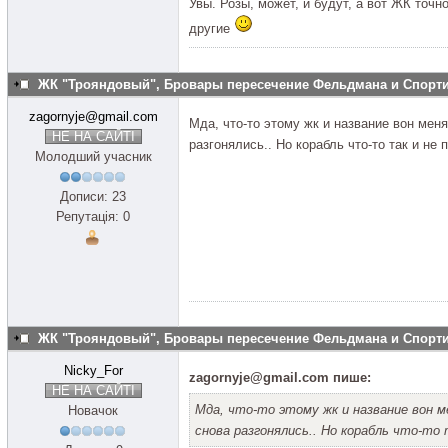
Увы. Розы, может, и будут, а вот ЖК точно
другие
ЖК "Трояндовый", Бровары пересечение Фельдмана и Спор
zagornyje@gmail.com
Мда, что-то этому жк и название вон меня
НЕ НА САЙТІ
разгонялись.. Но корабль что-то так и не
Молодший учасник
Дописи: 23
Репутація: 0
ЖК "Трояндовый", Бровары пересечение Фельдмана и Спор
Nicky_For
zagornyje@gmail.com пише:
НЕ НА САЙТІ
Мда, что-то этому жк и название вон м
Новачок
снова разгонялись.. Но корабль что-то 