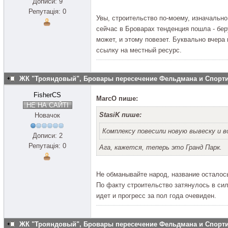
Дописи: 9
Репутація: 0
Увы, строительство по-моему, изначальн
сейчас в Броварах тенденция пошла - бер
может, и этому повезет. Буквально вчера
ссылку на местный ресурс.
ЖК "Трояндовый", Бровары пересечение Фельдмана и Спор
FisherCS
MarcO пише:
НЕ НА САЙТІ
StasiK пише:
Новачок
Комплексу повесили новую вывеску и 
Дописи: 2
Репутація: 0
Ага, кажется, теперь это Гранд Парк.
Не обманывайте народ, название остало
По факту строительство затянулось в сил
идет и прогресс за пол года очевиден.
ЖК "Трояндовый", Бровары пересечение Фельдмана и Спор