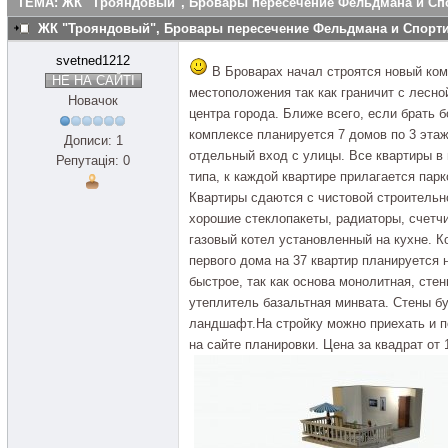
ТЕМА: ЖК "Трояндовый", Бровары пересечение Фельдмана и Сп
ЖК "Трояндовый", Бровары пересечение Фельдмана и Спор
svetned1212
В Броварах начал строятся новый ком
НЕ НА САЙТІ
местоположения так как граничит с лесно
Новачок
центра города. Ближе всего, если брать 
комплексе планируется 7 домов по 3 эта
Дописи: 1
отдельный вход с улицы. Все квартиры в 
Репутація: 0
типа, к каждой квартире прилагается парк
Квартиры сдаются с чистовой строительн
хорошие стеклопакеты, радиаторы, счетчи
газовый котел установленный на кухне. К
первого дома на 37 квартир планируется н
быстрое, так как основа монолитная, стен
утеплитель базальтная минвата. Стены б
ландшафт.На стройку можно приехать и п
на сайте планировки. Цена за квадрат от 