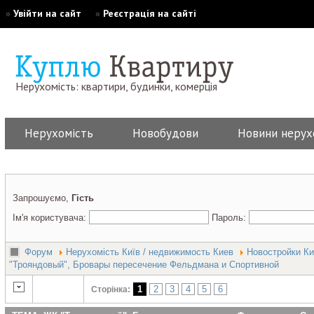
»
Увійти на сайт
»
Реєстрація на сайті
Нерухомість: квартири, будинки, комерція
Нерухомість
Новобудови
Новини нерух
Запрошуємо,
Гість
Ім'я користувача:
Пароль:
Форум
Нерухомість Київ / недвижимость Киев
Новостройки Ки
"Трояндовый", Бровары пересечение Фельдмана и Спортивной
1
2
3
4
5
6
Сторінка: