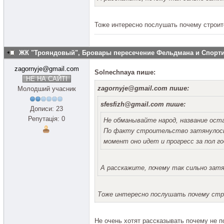
Тоже интересно послушать почему строит
ЖК "Трояндовый", Бровары пересечение Фельдмана и Спор
zagornyje@gmail.com
Solnechnaya пише:
НЕ НА САЙТІ
zagornyje@gmail.com пише:
Молодший учасник
sfesfizh@gmail.com пише:
Дописи: 23
Репутація: 0
Не обманывайте народ, название ост
По факту строительство затянулось 
момент оно идет и прогресс за пол го
А расскажите, почему так сильно зат
Тоже интересно послушать почему стр
Не очень хотят рассказывать почему не 