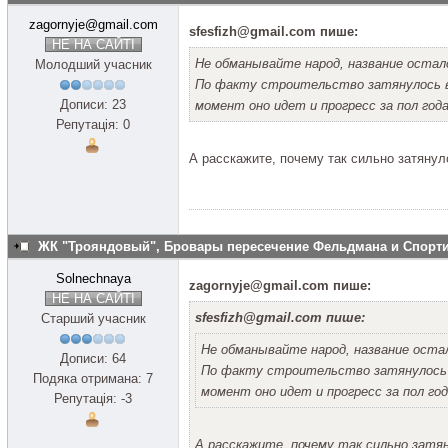
zagornyje@gmail.com
sfesfizh@gmail.com пише:
НЕ НА САЙТІ
Не обманывайте народ, название остал
Молодший учасник
По факту строительство затянулось в 
Дописи: 23
момент оно идет и прогресс за пол года
Репутація: 0
А расскажите, почему так сильно затянул
ЖК "Трояндовый", Бровары пересечение Фельдмана и Спор
Solnechnaya
zagornyje@gmail.com пише:
НЕ НА САЙТІ
sfesfizh@gmail.com пише:
Старший учасник
Не обманывайте народ, название оста
Дописи: 64
По факту строительство затянулось в
Подяка отримана: 7
момент оно идет и прогресс за пол год
Репутація: -3
А расскажите, почему так сильно затя