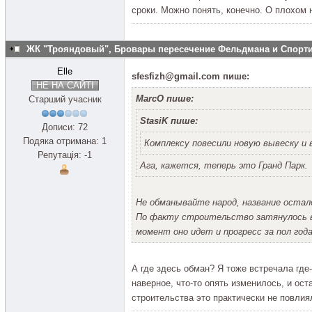
сроки. Можно понять, конечно. О плохом 
ЖК "Трояндовый", Бровары пересечение Фельдмана и Спор
Elle
sfesfizh@gmail.com пише:
НЕ НА САЙТІ
MarcO пише:
Старший учасник
StasiK пише:
Дописи: 72
Подяка отримана: 1
Комплексу повесили новую вывеску и
Репутація: -1
Ага, кажется, теперь это Гранд Парк.
Не обманывайте народ, название остал
По факту строительство затянулось в 
момент оно идет и прогресс за пол года
А где здесь обман? Я тоже встречала где
наверное, что-то опять изменилось, и ост
строительства это практически не повлиял