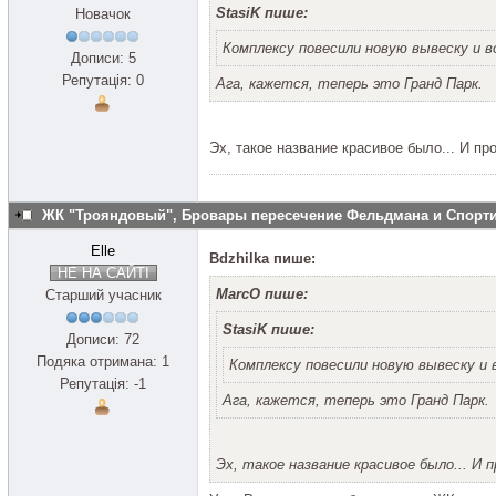
StasiK пише:
Новачок
Комплексу повесили новую вывеску и 
Дописи: 5
Репутація: 0
Ага, кажется, теперь это Гранд Парк.
Эх, такое название красивое было... И пр
ЖК "Трояндовый", Бровары пересечение Фельдмана и Спор
Elle
Bdzhilka пише:
НЕ НА САЙТІ
MarcO пише:
Старший учасник
StasiK пише:
Дописи: 72
Подяка отримана: 1
Комплексу повесили новую вывеску и
Репутація: -1
Ага, кажется, теперь это Гранд Парк.
Эх, такое название красивое было... И п