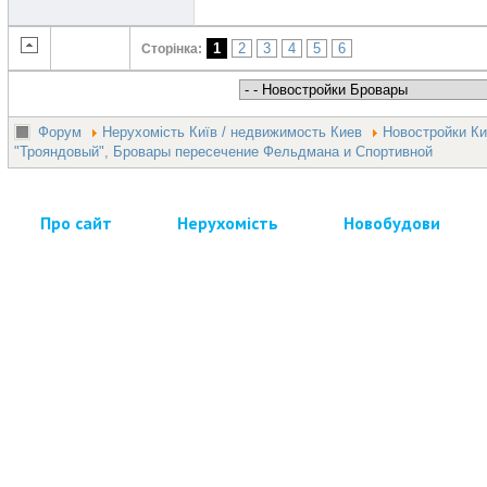
1
2
3
4
5
6
Сторінка:
Форум
Нерухомість Київ / недвижимость Киев
Новостройки Ки
"Трояндовый", Бровары пересечение Фельдмана и Спортивной
Про сайт
Нерухомість
Новобудови