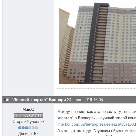
"Лісовий квартал" Бровари
24 серп. 2016 16:05
MarcO
Между прочим: как эта новость тут совсе
НЕ НА САЙТІ
квартал" в Броварах – лучший жилой комп
Старший учасник
interfax.com.ua/news/press-release/357160.
А уже в этом году: "Лучшим объектом жи
Дописи: 57