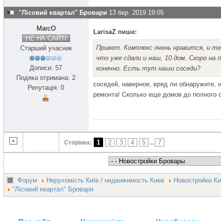
"Лісовий квартал" Бровари
13 бер. 2019 19:05
MarcO
LarisaZ пише:
НЕ НА САЙТІ
Привет. Комплекс очень нравится, и те
Старший учасник
что уже сдали и наш, 10 дом. Скоро на
Дописи: 57
конечно. Есть тут наши соседи?
Подяка отримана: 2
соседей, наверное, вряд ли обнаружите, н
Репутація: 0
ремонта! Сколько еще домов до полного 
1
2
3
4
5
7
Сторінка:
...
Форум
Нерухомість Київ / недвижимость Киев
Новостройки Ки
"Лісовий квартал" Бровари