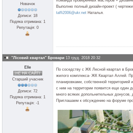
Команда проверенных мастеров + дизайн
Новачок
Выполню полный дизайн-проект ( чертежи
taffi2006@ukr.net
Наталья.
Дописи: 18
Подяка отримана: 1
Репутація: 0
"Лісовий квартал" Бровари
13 груд. 2018 20:32
Elle
По соседству с ЖК Лесной квартал в Бро
НЕ НА САЙТІ
жилого комплекса- ЖК Квартал Аллей. Пр
Старший учасник
планировками, собственной территорией и
с ним на территории появится еще один д
Дописи: 72
много всяких допольнительных донусов,
Подяка отримана: 1
Приглашаем к обсуждению на форуме про
Репутація: -1