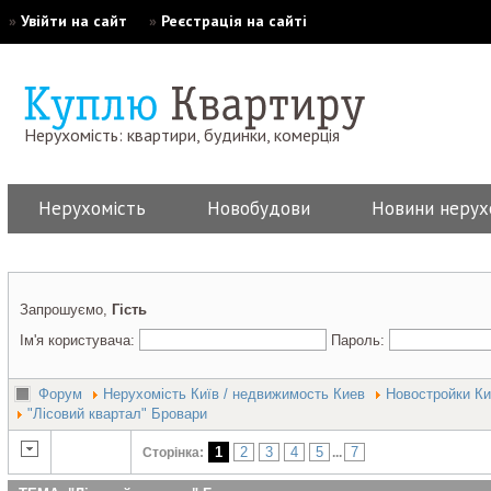
»
Увійти на сайт
»
Реєстрація на сайті
Нерухомість: квартири, будинки, комерція
Нерухомість
Новобудови
Новини нерух
Запрошуємо,
Гість
Ім'я користувача:
Пароль:
Форум
Нерухомість Київ / недвижимость Киев
Новостройки Ки
"Лісовий квартал" Бровари
1
2
3
4
5
7
Сторінка:
...