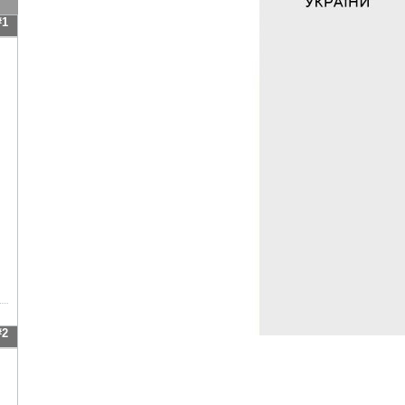
#1
#2