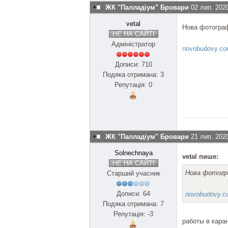
ЖК "Палладіум" Бровари
02 лип. 202
vetal
Нова фотограф
НЕ НА САЙТІ
Адміністратор
novobudovy.com
Дописи: 710
Подяка отримана: 3
Репутація: 0
ЖК "Палладіум" Бровари
21 лип. 202
Solnechnaya
vetal пише:
НЕ НА САЙТІ
Нова фотогр
Старший учасник
Дописи: 64
novobudovy.co
Подяка отримана: 7
Репутація: -3
работы в кара