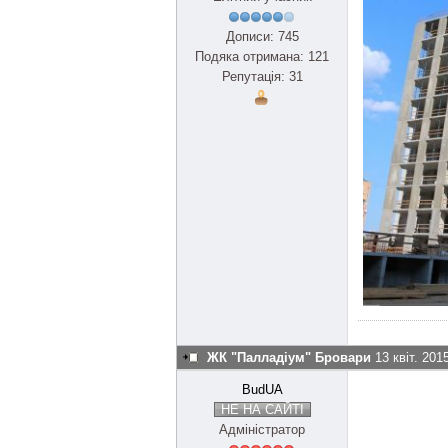
Дописи: 745
Подяка отримана: 121
Репутація: 31
ЖК "Палладіум" Бровари
13 квіт. 201
BudUA
НЕ НА САЙТІ
Адміністратор