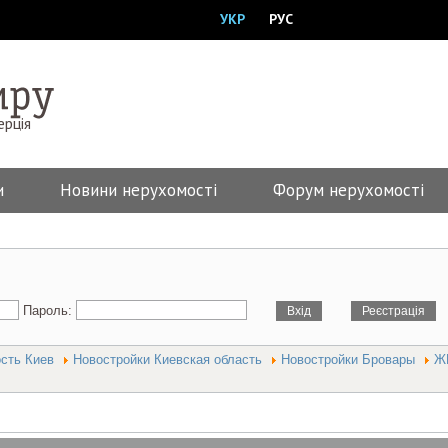
УКР
РУС
ерція
и
Новини нерухомості
Форум нерухомості
Пароль:
ость Киев
Новостройки Киевская область
Новостройки Бровары
Ж