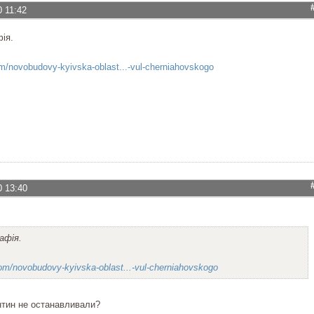
0 11:42
ія.
/novobudovy-kyivska-oblast...-vul-cherniahovskogo
0 13:40
афія.
m/novobudovy-kyivska-oblast...-vul-cherniahovskogo
нтин не останавливали?