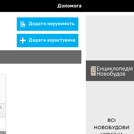
Допомога
Додати нерухомість
Додати користувача
К