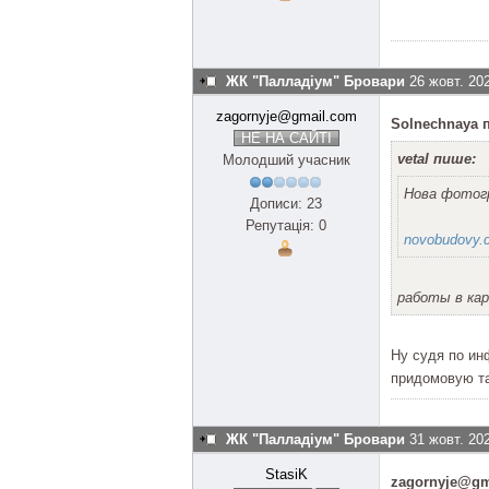
ЖК "Палладіум" Бровари
26 жовт. 20
zagornyje@gmail.com
Solnechnaya 
НЕ НА САЙТІ
vetal пише:
Молодший учасник
Нова фотог
Дописи: 23
Репутація: 0
novobudovy.c
работы в ка
Ну судя по ин
придомовую та
ЖК "Палладіум" Бровари
31 жовт. 20
StasiK
zagornyje@gm