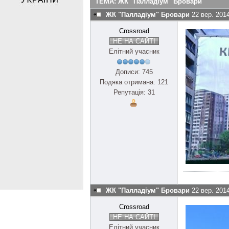
ТЕМА: ЖК "Палладіум" Бровари
ЖК "Палладіум" Бровари
22 вер. 201
Crossroad
НЕ НА САЙТІ
Елітний учасник
Дописи: 745
Подяка отримана: 121
Репутація: 31
ЖК "Палладіум" Бровари
22 вер. 201
Crossroad
НЕ НА САЙТІ
Елітний учасник