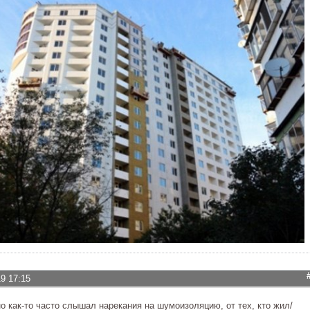
19 17:15
но как-то часто слышал нарекания на шумоизоляцию, от тех, кто жил/