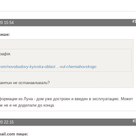
#
20 15:54
пише:
рафія.
om/novobudovy-kyivska-oblast...-vul-cherniahovskogo
рантин не останавливали?
формации из Луна - дом уже достроен и введен в эксплуатацию. Может
к не и не доделали до конца.
#
20 22:15
ail.com пише: