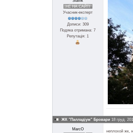
Slavik
НЕ НА САЙТІ
Учасник-експерт
Дописи: 309
Подяка отримана: 7
Репутація: 1
ЖК "Палладіум" Бровари
18 груд. 20
MarcO
неплохой жк, 