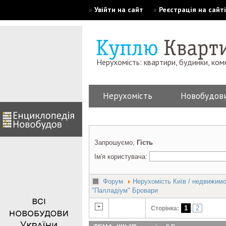
»
Увійти на сайт
»
Реєстрація на сайті
Нерухомість: квартири, будинки, ком
Нерухомість
Новобудов
Запрошуємо,
Гість
Ім'я користувача:
Форум
Нерухомість Київ / недвижим
"Палладіум" Бровари
1
2
Сторінка: