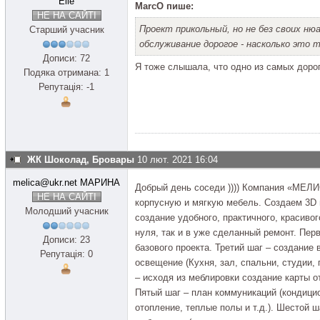
Elle
MarcO пише:
НЕ НА САЙТІ
Проект прикольный, но не без своих ню
Старший учасник
обслуживание дорогое - насколько это 
Дописи: 72
Я тоже слышала, что одно из самых доро
Подяка отримана: 1
Репутація: -1
ЖК Шоколад, Бровары
10 лют. 2021 16:04
melica@ukr.net МАРИНА
Добрый день соседи )))) Компания «МЕЛИС
НЕ НА САЙТІ
корпусную и мягкую мебель. Создаем 3D 
Молодший учасник
создание удобного, практичного, красивог
нуля, так и в уже сделанный ремонт. Перв
Дописи: 23
базового проекта. Третий шаг – создание
Репутація: 0
освещение (Кухня, зал, спальни, студии, 
– исходя из меблировки создание карты от
Пятый шаг – план коммуникаций (кондицио
отопление, теплые полы и т.д.). Шестой ш