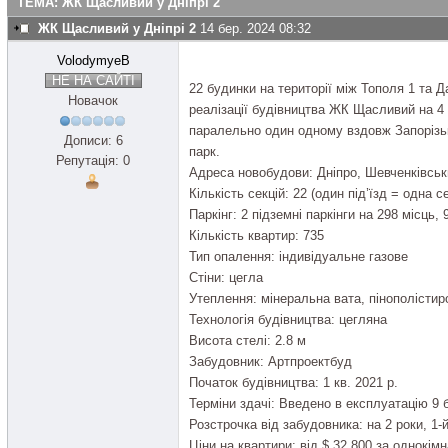
ТЕМА: ЖК Щасливий у Дніпрі 2
ЖК Щасливий у Дніпрі 2
14 бер. 2024 08:32
VolodymyeB
НЕ НА САЙТІ
22 будинки на території між Тополя 1 та 
Новачок
реалізації будівництва ЖК Щасливий на 4
паралельно один одному вздовж Запорізь
Дописи: 6
парк.
Репутація: 0
Адреса новобудови: Дніпро, Шевченківськи
Кількість секцій: 22 (один під’їзд = одна се
Паркінг: 2 підземні паркінги на 298 місць,
Кількість квартир: 735
Тип опалення: індивідуальне газове
Стіни: цегла
Утеплення: мінеральна вата, пінополістир
Технологія будівництва: цегляна
Висота стелі: 2.8 м
Забудовник: Артпроектбуд
Початок будівництва: 1 кв. 2021 р.
Терміни здачі: Введено в експлуатацію 9 
Розстрочка від забудовника: на 2 роки, 1-
Ціни на квартири: від $ 32 800 за однокім