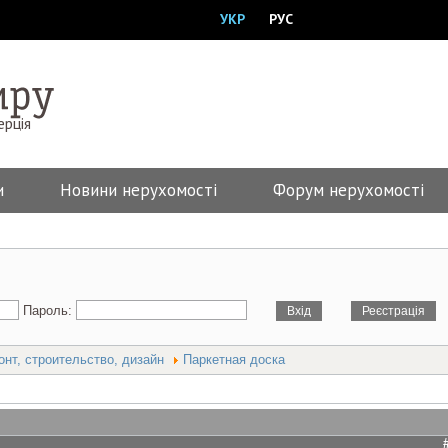
УКР
РУС
ерція
и
Новини нерухомості
Форум нерухомості
Пароль:
онт, строительство, дизайн
Паркетная доска