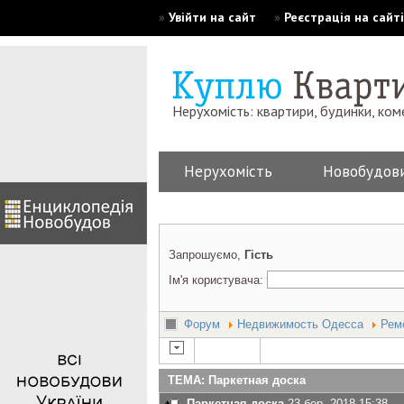
»
Увійти на сайт
»
Реєстрація на сайті
Нерухомість: квартири, будинки, ком
Нерухомість
Новобудов
Запрошуємо,
Гість
Ім'я користувача:
Форум
Недвижимость Одесса
Рем
ТЕМА: Паркетная доска
Паркетная доска
23 бер. 2018 15:38