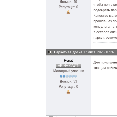
Дописи: 49
чтобы пол ста
Репутація: 0
подобрать пар
Качество мате
прошла без пр
консультанты 
я остался оче
паркет, реком
Паркетная доска
17 лист. 2025 10:26
Renat
Для приміщень 
НЕ НА САЙТІ
товщим робоч
Молодший учасник
Дописи: 33
Репутація: 0