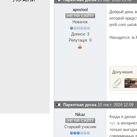
apostool
Добрый день в
НЕ НА САЙТІ
которой предст
Новачок
profi.com.ua/uk
Дописи: 3
Находится: м.
Репутація: 0
Долучення:
Паркетная доска
10 лист. 2024 12:09
Nikaz
Когда я делал
НЕ НА САЙТІ
тут
, в интерне
Старший учасник
только выгодн
современных в