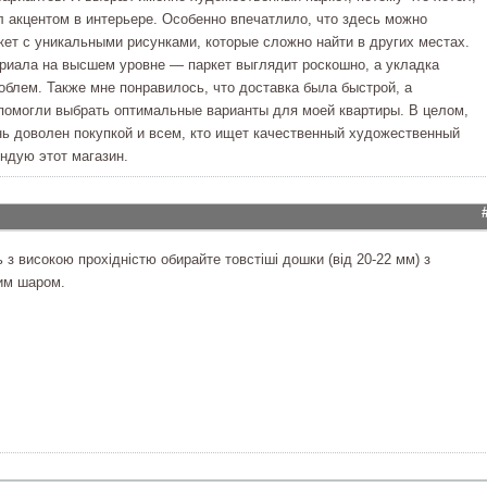
л акцентом в интерьере. Особенно впечатлило, что здесь можно
кет с уникальными рисунками, которые сложно найти в других местах.
риала на высшем уровне — паркет выглядит роскошно, а укладка
облем. Также мне понравилось, что доставка была быстрой, а
помогли выбрать оптимальные варианты для моей квартиры. В целом,
нь доволен покупкой и всем, кто ищет качественный художественный
ендую этот магазин.
з високою прохідністю обирайте товстіші дошки (від 20-22 мм) з
им шаром.