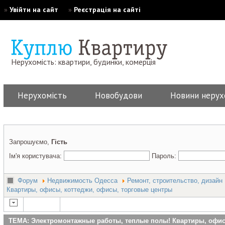
»
Увійти на сайт
»
Реєстрація на сайті
Нерухомість: квартири, будинки, комерція
Нерухомість
Новобудови
Новини нерух
Запрошуємо,
Гість
Ім'я користувача:
Пароль:
Форум
Недвижимость Одесса
Ремонт, строительство, дизайн
Квартиры, офисы, коттеджи, офисы, торговые центры
ТЕМА: Электромонтажные работы, теплые полы! Квартиры, офис