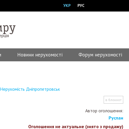
УКР
РУС
ерція
и
Новини нерухомості
Форум нерухомості
Нерухомість Дніпропетровськ
в блокнот
Автор оголошення:
Руслан
Оголошення не актуальне (знято з продажу)