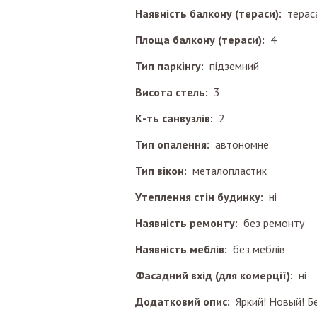
Наявність балкону (тераси):
терас
Площа балкону (тераси):
4
Тип паркінгу:
підземний
Висота стель:
3
К-ть санвузлів:
2
Тип опалення:
автономне
Тип вікон:
металопластик
Утеплення стін будинку:
ні
Наявність ремонту:
без ремонту
Наявність меблів:
без меблів
Фасадний вхід (для комерції):
ні
Додатковий опис:
Яркий! Новый! 