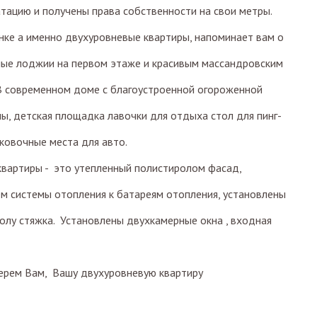
тацию и получены права собственности на свои метры.
нке а именно двухуровневые квартиры, напоминает вам о
ые лоджии на первом этаже и красивым массандровским
 В современном доме с благоустроенной огороженной
ы, детская площадка лавочки для отдыха стол для пинг-
рковочные места для авто.
квартиры - это утепленный полистиролом фасад,
м системы отопления к батареям отопления, установлены
 полу стяжка. Установлены двухкамерные окна , входная
ерем Вам, Вашу двухуровневую квартиру