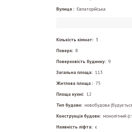
Вулиця :
Євпаторійська
Кількість кімнат:
3
Поверх:
8
Поверховість будинку:
9
Загальна площа:
113
Житлова площа :
75
Площа кухні:
12
Тип будови:
новобудова (будується
Конструкція будови:
монолітний (с
Наявність ліфта:
є