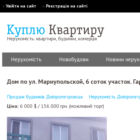
»
Увійти на сайт
»
Реєстрація на сайті
Нерухомість: квартири, будинки, комерція
Нерухомість
Новобудови
Новини нерух
Дом по ул. Мариупольской, 6 соток участок. Г
Продаж будинків Дніпропетровськ
Нерухомість Дніпропет
Ціна:
6 000
$
/
156 000
грн.
(можливий торг)