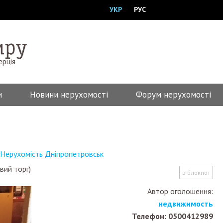
УКР
РУС
ерція
и
Новини нерухомості
Форум нерухомості
Нерухомість Дніпропетровськ
вий торг)
в блокнот
Автор оголошення:
недвижимость
Телефон: 0500412989