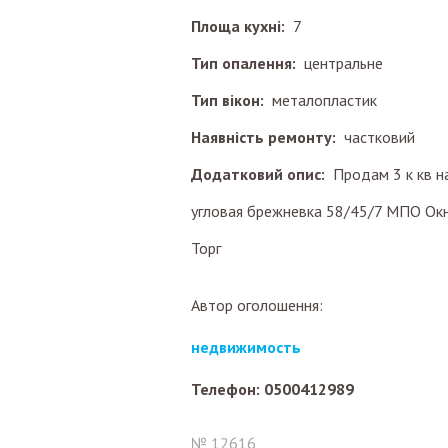
Площа кухні:
7
Тип опалення:
центральне
Тип вікон:
металопластик
Наявність ремонту:
частковий
Додатковий опис:
Продам 3 к кв н
угловая брежневка 58/45/7 МПО Ок
Торг
Автор оголошення:
недвижимость
Телефон: 0500412989
№ 12616