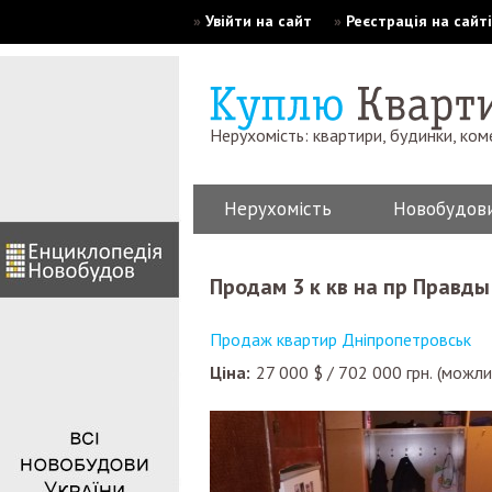
»
Увійти на сайт
»
Реєстрація на сайті
Нерухомість: квартири, будинки, ком
Нерухомість
Новобудов
Продам 3 к кв на пр Правды
Продаж квартир Дніпропетровськ
Ціна:
27 000
$
/
702 000
грн.
(можли