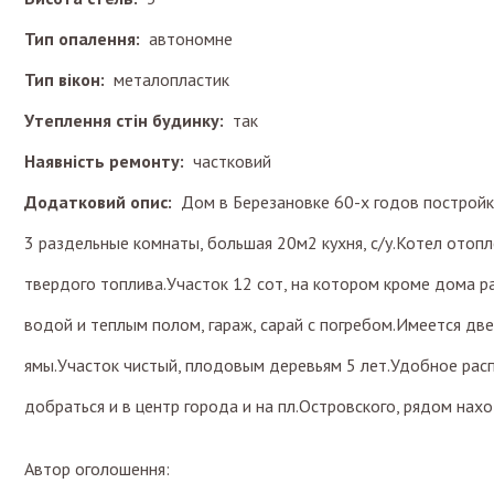
Тип опалення:
автономне
Тип вікон:
металопластик
Утеплення стін будинку:
так
Наявність ремонту:
частковий
Додатковий опис:
Дом в Березановке 60-х годов постройк
3 раздельные комнаты, большая 20м2 кухня, с/у.Котел отопле
твердого топлива.Участок 12 сот, на котором кроме дома ра
водой и теплым полом, гараж, сарай с погребом.Имеется две
ямы.Участок чистый, плодовым деревьям 5 лет.Удобное рас
добраться и в центр города и на пл.Островского, рядом нах
Автор оголошення: