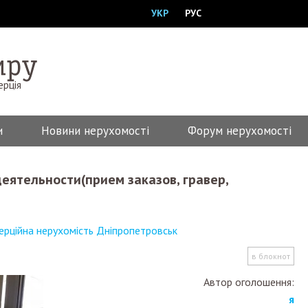
УКР
РУС
ерція
и
Новини нерухомості
Форум нерухомості
ерційна нерухомість Дніпропетровськ
в блокнот
Автор оголошення:
я