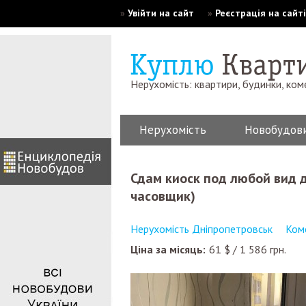
»
Увійти на сайт
»
Реєстрація на сайті
Нерухомість: квартири, будинки, ком
Нерухомість
Новобудов
сдам киоск под любой вид деятельности(прием заказов, гравер,
часовщик)
Нерухомість Дніпропетровськ
Ком
Ціна за місяць:
61
$
/
1 586
грн.