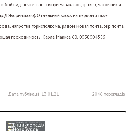
любой вид деятельности(прием заказов, гравер, часовщик и
 (пр.Д.Яворницкого). Отдельный киоск на первом этаже
рода, напротив горисполкома, рядом Новая почта, Укр почта.
рошая проходимость. Карла Маркса 60, 0958904555
Дата публікації 13.01.21
2046 переглядів