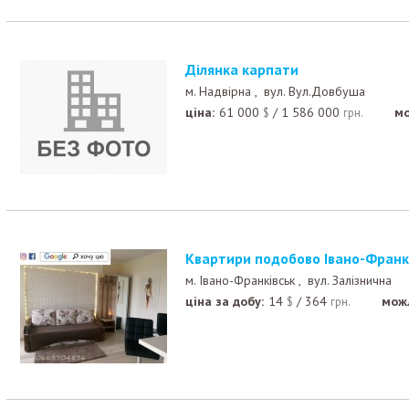
Ділянка карпати
м. Надвірна ,
вул. Вул.Довбуша
ціна:
61 000
/
1 586 000
мо
$
грн.
Квартири подобово Івано-Франк
м. Івано-Франківськ ,
вул. Залізнична
ціна за добу:
14
/
364
мож
$
грн.