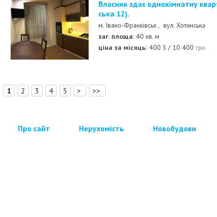
Власник здає однокімнатну квартиру в центрі (Хотин
ська 12).
м. Івано-Франківськ ,
вул. Хотинська
заг. площа:
40 кв. м
ціна за місяць:
400
/
10 400
$
грн.
[
]
1
2
3
4
5
>
>>
Про сайт
Нерухомість
Новобудови