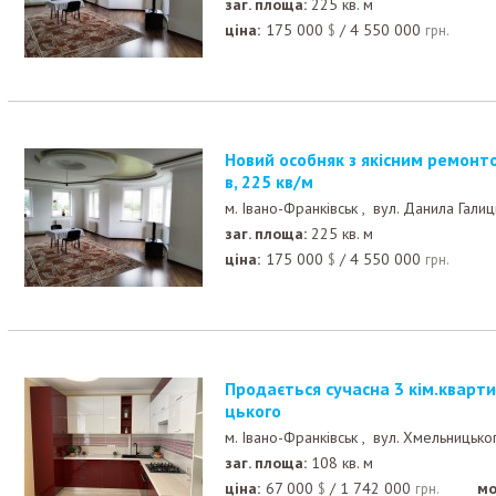
заг. площа:
225 кв. м
ціна:
175 000
/
4 550 000
$
грн.
Новий особняк з якісним ремонтом в центрі Крихівці
в, 225 кв/м
м. Івано-Франківськ ,
вул. Данила Галиц
заг. площа:
225 кв. м
ціна:
175 000
/
4 550 000
$
грн.
Продається сучасна 3 кім.квартира по вул.Б.Хмельни
цького
м. Івано-Франківськ ,
вул. Хмельницько
заг. площа:
108 кв. м
ціна:
67 000
/
1 742 000
мо
$
грн.