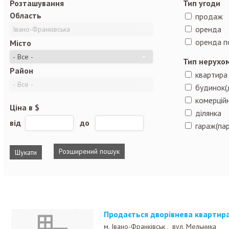
Розташування
Тип угоди
Область
продаж
оренда
оренда п
Місто
Тип нерухо
Район
квартира
будинок(
комерційн
Ціна в $
ділянка
від
до
гараж(пар
Розширений пошук
Продається дворівнева квартира
м. Івано-Франківськ ,
вул. Мельника