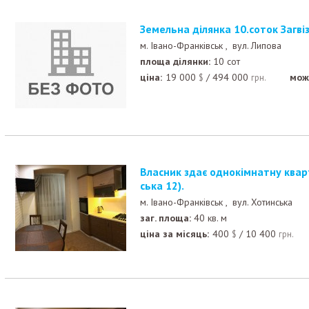
Земельна ділянка 10.соток Загві
м. Івано-Франківськ ,
вул. Липова
площа ділянки:
10 сот
ціна:
19 000
/
494 000
мож
$
грн.
Власник здає однокімнатну квартиру в центрі (Хотин
ська 12).
м. Івано-Франківськ ,
вул. Хотинська
заг. площа:
40 кв. м
ціна за місяць:
400
/
10 400
$
грн.