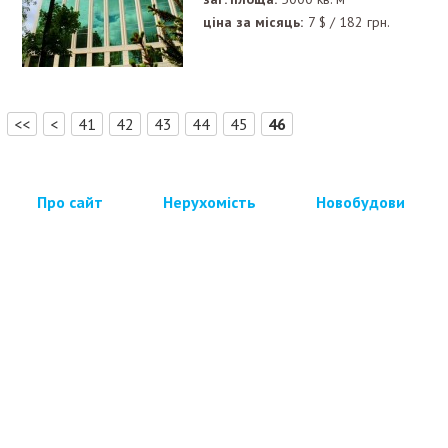
ціна за місяць:
7
$
/
182
грн.
[
]
<<
<
41
42
43
44
45
46
Про сайт
Нерухомість
Новобудови