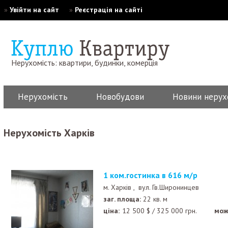
»
Увійти на сайт
»
Реєстрація на сайті
Нерухомість: квартири, будинки, комерція
Нерухомість
Новобудови
Новини нерух
Нерухомість Харків
1 ком.гостинка в 616 м/р
м. Харків ,
вул. Гв.Широнинцев
заг. площа:
22 кв. м
ціна:
12 500
$
/
325 000
грн.
мож