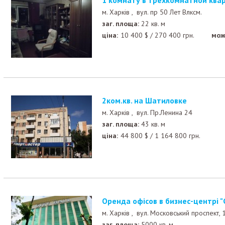
1 комнату в трехкомнатной ква
м. Харків ,
вул. пр 50 Лет Влксм.
заг. площа:
22 кв. м
ціна:
10 400
$
/
270 400
грн.
мож
2ком.кв. на Шатиловке
м. Харків ,
вул. Пр.Ленина 24
заг. площа:
43 кв. м
ціна:
44 800
$
/
1 164 800
грн.
Оренда офісов в бизнес-центрі "
м. Харків ,
вул. Московський проспект, 
заг. площа:
5000 кв. м