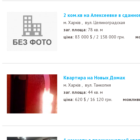
2 ком.кв на Алексеевке в сданн
м. Харків ,
вул. Целиноградская
заг. площа:
78 кв. м
ціна:
83 000
$
/
2 158 000
грн.
м
Квартира на Новых Домах
м. Харків ,
вул. Танкопия
заг. площа:
44 кв. м
ціна:
620
$
/
16 120
грн.
можливи