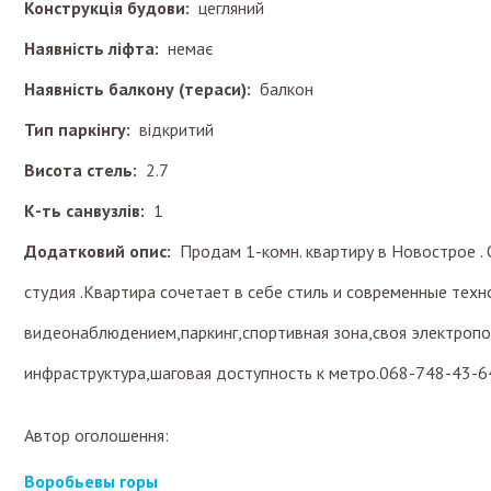
Конструкція будови:
цегляний
Наявність ліфта:
немає
Наявність балкону (тераси):
балкон
Тип паркінгу:
відкритий
Висота стель:
2.7
К-ть санвузлів:
1
Додатковий опис:
Продам 1-комн. квартиру в Новострое .
студия .Квартира сочетает в себе стиль и современные тех
видеонаблюдением,паркинг,спортивная зона,своя электропо
инфраструктура,шаговая доступность к метро.068-748-43-6
Автор оголошення:
Воробьевы горы