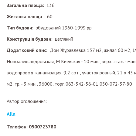
Загальна площа:
136
Житлова площа :
60
Тип будови:
збудований 1960-1999 рр
Конструкція будови:
цегляний
Додатковий опис:
Дом Журавлевка 137 м2, жилая 60 м2, 197
Новоалександровская, М Киевская - 10 мин., верх. этаж - манс
водопровод, канализация, 9,2 сот., участок ровный, 21 х 43 м
м2, тр. - 3 мин., 36000, торг. 063-342-56-01,050-072-37-80
Автор оголошення:
Alla
Телефон: 0500723780