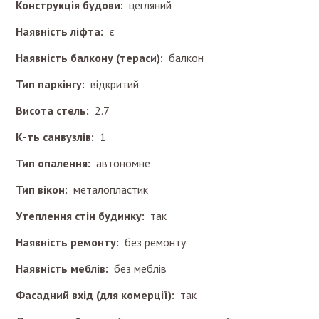
Конструкція будови:
цегляний
Наявність ліфта:
є
Наявність балкону (тераси):
балкон
Тип паркінгу:
відкритий
Висота стель:
2.7
К-ть санвузлів:
1
Тип опалення:
автономне
Тип вікон:
металопластик
Утеплення стін будинку:
так
Наявність ремонту:
без ремонту
Наявність меблів:
без меблів
Фасадний вхід (для комерції):
так