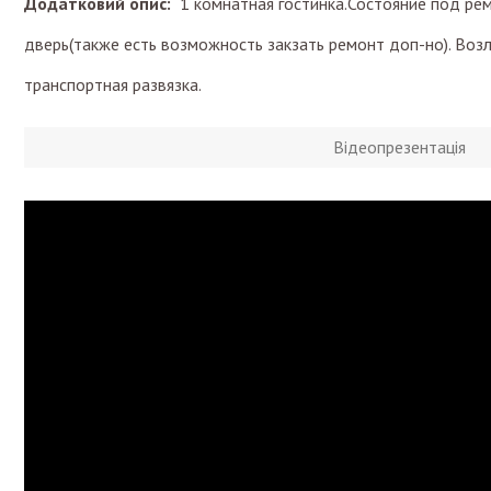
Додатковий опис:
1 комнатная гостинка.Состояние под рем
дверь(также есть возможность закзать ремонт доп-но). Воз
транспортная развязка.
Відеопрезентація