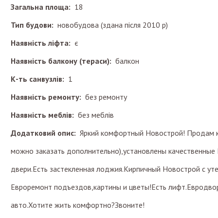
Загальна площа:
18
Тип будови:
новобудова (здана після 2010 р)
Наявність ліфта:
є
Наявність балкону (тераси):
балкон
К-ть санвузлів:
1
Наявність ремонту:
без ремонту
Наявність меблів:
без меблів
Додатковий опис:
Яркий комфортный Новострой! Продам к
можно заказать дополнительно),установлены качественны
двери.Есть застекленная лоджия.Кирпичный Новострой с у
Евроремонт подъездов,картины и цветы!Есть лифт.Евродво
авто.Хотите жить комфортно?Звоните!