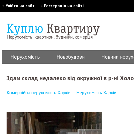
»
Увійти на сайт
»
Реєстрація на сайті
Нерухомість: квартири, будинки, комерція
Нерухомість
Новобудови
Новини нерух
Здам склад недалеко від окружної в р-ні Холо
Комерційна нерухомість Харків
Нерухомість Харків