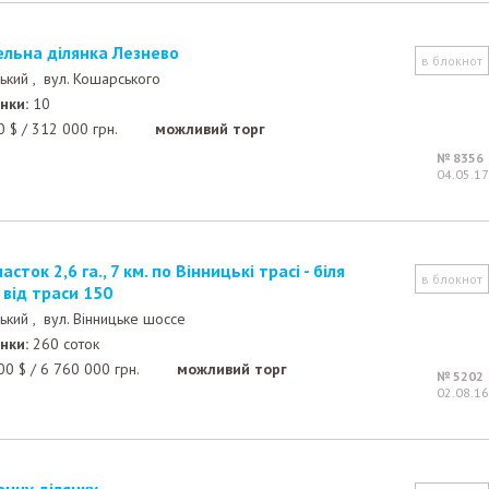
мельна ділянка Лезнево
в блокнот
ький ,
вул. Кошарського
нки:
10
0
$
/
312 000
грн.
можливий торг
№ 8356
04.05.17
в блокнот
від траси 150
ький ,
вул. Вінницьке шоссе
нки:
260 соток
00
$
/
6 760 000
грн.
можливий торг
№ 5202
02.08.16