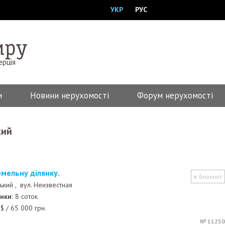
УКР
РУС
ерція
и
Новини нерухомості
Форум нерухомості
кий
емельну ділянку.
в блокнот
ький ,
вул. Неизвестная
нки:
8 соток
$
/
65 000
грн.
№ 11250