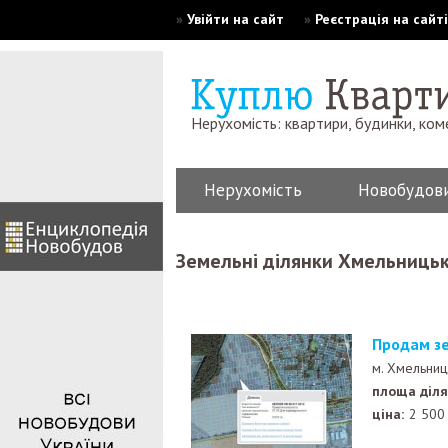
»
Увійти на сайт
»
Реєстрація на сайті
Нерухомість: квартири, будинки, ком
Нерухомість
Новобудов
Земельні ділянки Хмельниць
Продам з
м. Хмельниц
площа діля
ціна:
2 500