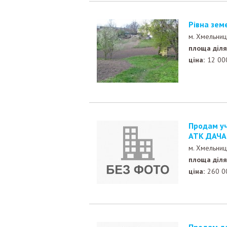
Рівна зе
м. Хмельниц
площа діля
ціна:
12 00
Продам участок 2,6 га., 7 км. по Вінницькі трасі - біля
АТК ДАЧА 
м. Хмельниц
площа діля
ціна:
260 0