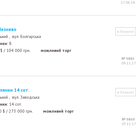
17.06.18
Лезнево
в блокнот
ький ,
вул. Болгарська
нки:
8
$
/
104 000
грн.
можливий торг
№ 9882
09.11.17
ілянки 14 сот.
в блокнот
ький ,
вул. Заводська
нки:
14 сот.
0
$
/
273 000
грн.
можливий торг
№ 9869
07.11.17