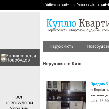
»
Увійти на сайт
»
Реєстрація на сайті
Нерухомість: квартири, будинки, ком
Нерухомість
Новобудов
Нерухомість Київ
Продаю 3
м. Бориспіл
заг. площа:
ціна:
78 50