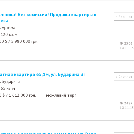
в блокнот
иева
. Артема
120 кв. м
00
$
/
5 980 000
грн.
№ 2503
10.11.15
атная квартира 65,1м, ул. Бударина 3Г
в блокнот
. Бударина
65 кв. м
0
$
/
1 612 000
грн.
можливий торг
№ 2497
10.11.15