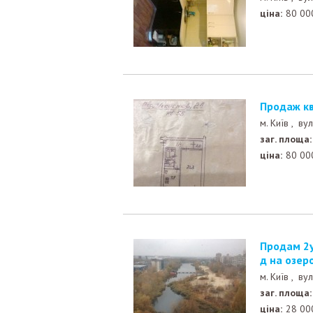
ціна:
80 00
Продаж к
м. Київ ,
вул
заг. площа:
ціна:
80 00
Продам 2ух комнатную квартиру Закревского 42А, ви
д на озер
м. Київ ,
вул
заг. площа:
ціна:
28 00