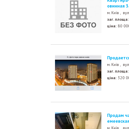
Квартира-студио с дизайнерским ремонтом, ул. Верх
овинная 3
м. Київ ,
вул
заг. площа:
ціна:
80 00
Продаетс
м. Київ ,
вул
заг. площа:
ціна:
320 0
Продам часть дома с евроремонтом, рядом метро Д
емеевска
м. Київ ,
вул