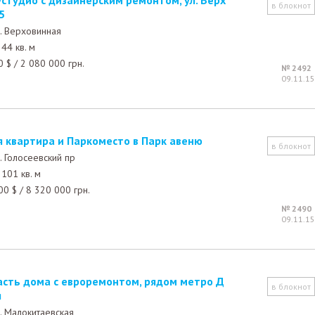
в блокнот
5
. Верховинная
44 кв. м
0
$
/
2 080 000
грн.
№ 2492
09.11.15
я квартира и Паркоместо в Парк авеню
в блокнот
. Голосеевский пр
101 кв. м
00
$
/
8 320 000
грн.
№ 2490
09.11.15
в блокнот
я
. Малокитаевская