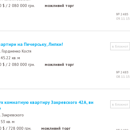
0
$
/
2 080 000
грн.
можливий торг
№ 2485
09.11.15
вартири на Печерську, Липки!
в блокнот
. Гордиенко Костя
45.22 кв. м
0
$
/
2 080 000
грн.
можливий торг
№ 2483
08.11.15
в блокнот
о
. Закревского
53 кв. м
0
$
/
728 000
грн.
можливий торг