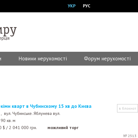
УКР
РУС
ерція
и
Новини нерухомості
Форум нерухомості
-кімн кварт в Чубинскому 15 хв до Києва
в блокнот
ь ,
вул. Чубинське. Яблунева вул.
90 кв. м
0
$
/
2 041 000
грн.
можливий торг
№ 2513