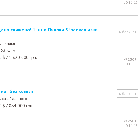
10.11.15
в блокнот
. Пчилки
53 кв. м
0
$
/
1 820 000
грн.
№ 2507
10.11.15
на , без комісії
в блокнот
. сагайдачного
0
$
/
884 000
грн.
№ 2504
10.11.15