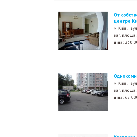
От собственника! Без комиссии! Продажа квартиры в
центре К
м. Київ ,
вул
заг. площа:
ціна:
230 0
Однокомн
м. Київ ,
вул
заг. площа:
ціна:
62 00