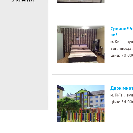
Срочно!!!цена снижена! 1-я на Пчилки 5! заехал и жи
ви!
м. Київ ,
вул
заг. площа:
ціна:
70 00
двокімнат
м. Київ ,
вул
ціна:
34 00