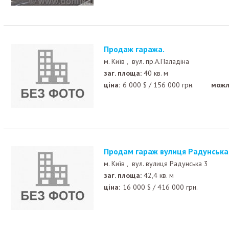
Продаж гаража.
м. Київ ,
вул. пр.А.Паладiна
заг. площа:
40 кв. м
ціна:
6 000
$
/
156 000
грн.
можл
Продам гараж вулиця Радунська
м. Київ ,
вул. вулиця Радунська 3
заг. площа:
42,4 кв. м
ціна:
16 000
$
/
416 000
грн.