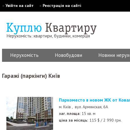
»
Увійти на сайт
»
Реєстрація на сайті
Нерухомість: квартири, будинки, комерція
Нерухомість
Новобудови
Новини нерух
Гаражі (паркінги) Київ
Паркоместо в новом ЖК от Кова
м. Київ ,
вул. Армянская, 6А
заг. площа:
15 кв. м
ціна за місяць:
115
$
/
2 990
грн.