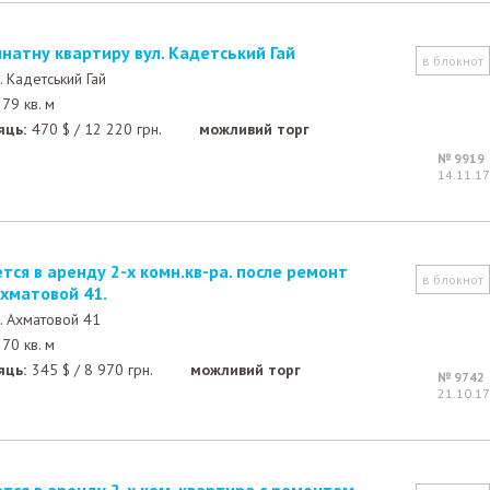
імнатну квартиру вул. Кадетський Гай
в блокнот
. Кадетський Гай
79 кв. м
яць:
470
$
/
12 220
грн.
можливий торг
№ 9919
14.11.17
в блокнот
Ахматовой 41.
. Ахматовой 41
70 кв. м
яць:
345
$
/
8 970
грн.
можливий торг
№ 9742
21.10.17