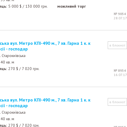
яць:
5 000
$
/
130 000
грн.
можливий торг
№ 9054
28.07.17
в блокнот
ісії - господар
. Старокиївська
40 кв. м
яць:
270
$
/
7 020
грн.
№ 8954
16.07.17
в блокнот
ісії - господар
. Старокиївська
40 кв. м
яць:
270
$
/
7 020
грн.