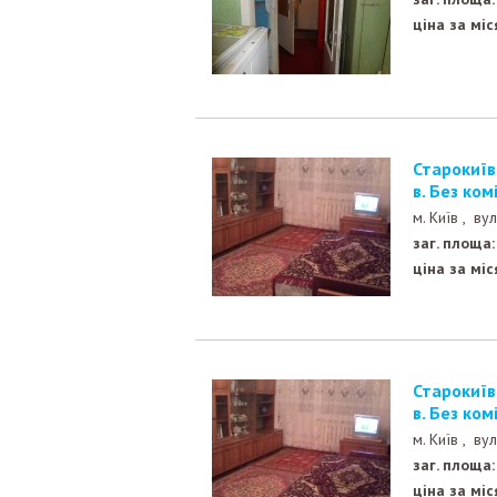
ціна за міс
Старокиївська вул. Метро КПІ-490 м., 7 хв. Гарна 1 к. к
в. Без ком
м. Київ ,
вул
заг. площа:
ціна за міс
Старокиївська вул. Метро КПІ-490 м., 7 хв. Гарна 1 к. к
в. Без ком
м. Київ ,
вул
заг. площа:
ціна за міс