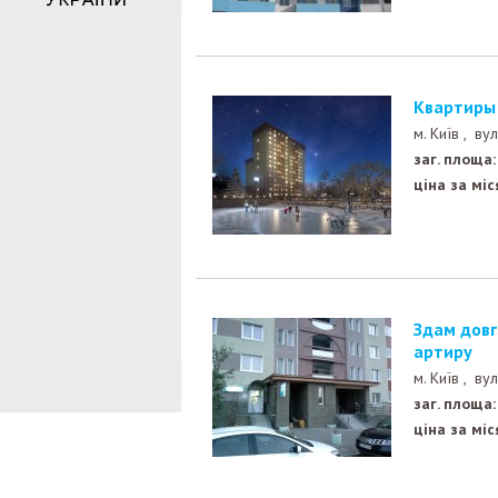
Квартиры
м. Київ ,
вул
заг. площа:
ціна за міс
Здам довгосроково на Ахматовій,24 однокімнатну кв
артиру
м. Київ ,
вул
заг. площа:
ціна за міс