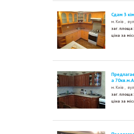
Сдам 3 к
м. Київ ,
вул
заг. площа:
ціна за міс
Предлагается в аренду 2-х комн.кв-ра. после ремонт
а 70кв.м.
м. Київ ,
вул
заг. площа:
ціна за міс