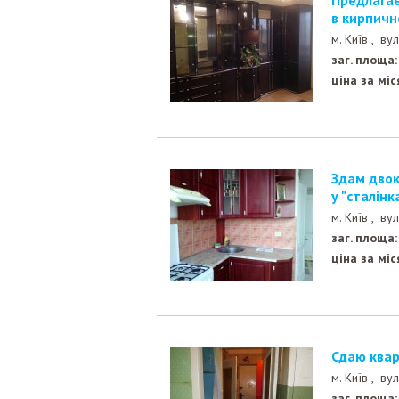
Предлагается в аренду 2-х ком. квартира с ремонтом
в кирпичн
м. Київ ,
вул
заг. площа:
ціна за міс
Здам двокімнатну квартиру в цегляному будинку тип
у "сталінк
м. Київ ,
вул
заг. площа:
ціна за міс
сдаю квар
м. Київ ,
вул
заг. площа: