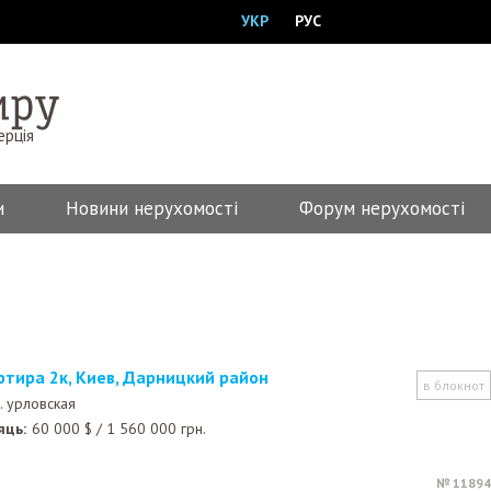
УКР
РУС
ерція
и
Новини нерухомості
Форум нерухомості
артира 2к, Киев, Дарницкий район
в блокнот
. урловская
яць:
60 000
$
/
1 560 000
грн.
№ 11894