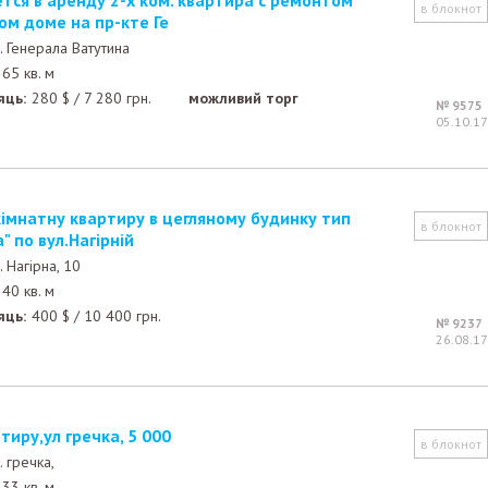
в блокнот
ом доме на пр-кте Ге
. Генерала Ватутина
65 кв. м
яць:
280
$
/
7 280
грн.
можливий торг
№ 9575
05.10.17
в блокнот
а" по вул.Нагірній
. Нагірна, 10
40 кв. м
яць:
400
$
/
10 400
грн.
№ 9237
26.08.17
тиру,ул гречка, 5 000
в блокнот
. гречка,
33 кв. м